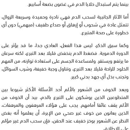
بينما يتم استبدال خلايا الدم في غضون بضعة أسابيع.
أما الآثار الجانبية لسحب الدم فهي نادرة وحميدة وسريعة الزوال،
تتمثل عادة في شحوب أو إرهاق أو صداع طفيف (مبهمي) دون أي
خطورة على صحة المتبرع.
وكما سبق الذكر، ليس هذا الفعل، العادي جدا، ما قد يؤثر على
الدورة الدموية. فضغط الدم ينخفض قليلا بعد التبرع، لكنه سرعان
ما يرتفع ويستقر. ولمساعدة الجسم على استعادة توازنه، من المهم
الخلود للراحة قليلا بعد التبرع، وتناول وجبة خفيفة، وشرب السوائل،
وتجنب بذل أي جهد بدني كبير.
ويعد الخوف من الشعور بالألم أحد الأسئلة الأكثر شيوعا بين
المتطوعين الذين يوشكون على التبرع بالدم، بيد أن الخوف من
الألم يقف عائقا أمامهم. يجب على هؤلاء المرهفون والمرهفات،
الذين يعانون من خوف غير صحي من الإبرة، أن يعلموا أنه بغض
النظر عن الشعور بوخز خفيف عند الحقن، فإن سحب الدم غير مؤلم
على الإطلاق.