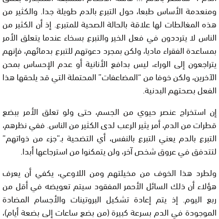
ومنعدمة الأساس طبعا، حول التبرع بالدم طويلة جدا. والكثير من
هذه المغالطات لها علاقة بالحالة الصحية للمتبرع. إذ أن الكثير من
الناس لا يترددون في فعل الخير والتبرع بسخاء عندما يتعلق الأمر
بمساعدة الفقراء ماديا، ولكن بمجرد دعوتهم للتبرع بدمائهم، فإنهم
يتراجعون إلى الوراء، ليس بدافع الأنانية أو عدم الإحساس بمحن
الآخرين، ولكن خوفا من “المضاعفات” المحتملة التي قد يلحقها هذا
الفعل بصحتهم البدنية.
إن استخراج عنصر حيوي من الجسم، حتى ولو تعلق الأمر ببضع
قطرات من الدم، أمر يثير الرعب لدى الكثير من الناس. ففي نظرهم،
التبرع بالدم يعني التبرع بالنفس، أي التضحية بـ”جزء من ذواتهم”
لتتدفق في عروق شخص آخر، ولن يتمكنوا من استرجاعها أبدا.
ولطرد هذا الخوف من مخيلتهم ومن اللاوعي، يكفي أن يعرف
هؤلاء أن ذلك السائل الأحمر المفقود سيتم تعويضه في أقل من
ربع اليوم. إذ يتم إعادة تشكيل البروتينات والأجسام المضادة
الموجودة في الدم بسرعة كبيرة (من بضع ساعات إلى بضعة أيام)،