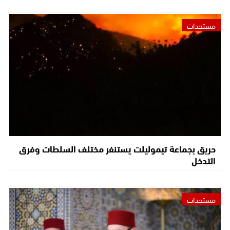
مستجدات
حريق بجماعة تيموليلت يستنفر مختلف السلطات وفرق
التدخل
مستجدات