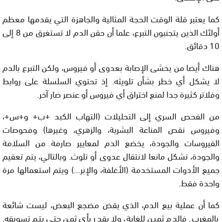
كما يعتبر قلة الوقت الحجة المثالية والجاهزة التي يقدمها معظم
أولئك الذين يتجنبون التبرع، علما أن حقن الدم لا تستغرق من 8 إلى
10 دقائق.
هناك أيضا من يخشى الإصابة بعدوى أو فيروس، ولكن التبرع بالدم
لا يشكل أي خطر بشأن تلويثه. إذ تحتوي السلسلة على روابط
وفلاتر كثيرة جدا لمنع اختراق أي فيروس أو عنصر ضار آخر.
من الفحص السري إلى التحليلات (التهاب الكبد +ب+ و+س+،
وفيروس نقص المناعة البشرية، والزهري، وغيرها) وفحوصات
الفيروسات والجودة، يخضع الدم لمعايير صارمة من السلامة
والجودة، تشكل مانعا لانتقال عدوى أو تلوث. وبالتالي، يتم تعقيم
جميع الأدوات المستخدمة (الأغلفة، والإبر…) ويتم استعمالها مرة
واحدة فقط.
كما أن عملية بيع الدم، الذي يقض مضجع البعض، ليست شائعة
بالمغرب. فالدم ثمين للغاية، ولا يقدر بأي ثمن حتى يتم تسويقه.