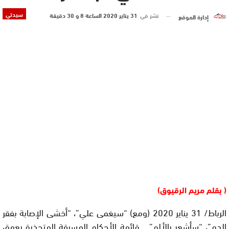
سيدتي
نشر في
31 يناير 2020 الساعة 8 و 30 دقيقة
إدارة الموقع
( بقلم مريم الرقيوق)
الرباط/ 31 يناير 2020 (ومع) “سيغمى علي”، “أخشى الإصابة بفقر
الدم”، “سأشعر بالألم”… قائمة الأحكام المسبقة المتجذرة بعمق