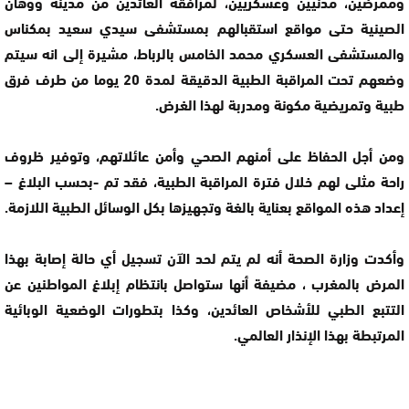
وممرضين، مدنيين وعسكريين، لمرافقة العائدين من مدينة ووهان
الصينية حتى مواقع استقبالهم بمستشفى سيدي سعيد بمكناس
والمستشفى العسكري محمد الخامس بالرباط، مشيرة إلى انه سيتم
وضعهم تحت المراقبة الطبية الدقيقة لمدة 20 يوما من طرف فرق
طبية وتمريضية مكونة ومدربة لهذا الغرض.
ومن أجل الحفاظ على أمنهم الصحي وأمن عائلاتهم، وتوفير ظروف
راحة مثلى لهم خلال فترة المراقبة الطبية، فقد تم -بحسب البلاغ –
إعداد هذه المواقع بعناية بالغة وتجهيزها بكل الوسائل الطبية اللازمة.
وأكدت وزارة الصحة أنه لم يتم لحد الآن تسجيل أي حالة إصابة بهذا
المرض بالمغرب ، مضيفة أنها ستواصل بانتظام إبلاغ المواطنين عن
التتبع الطبي للأشخاص العائدين، وكذا بتطورات الوضعية الوبائية
المرتبطة بهذا الإنذار العالمي.