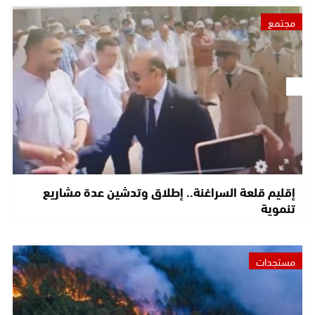
مجتمع
إقليم قلعة السراغنة.. إطلاق وتدشين عدة مشاريع
تنموية
مستجدات