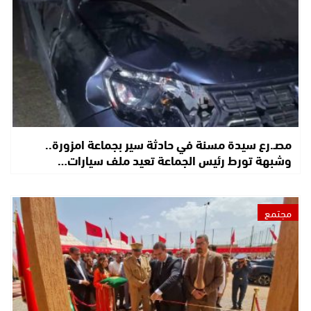
مصـ.رع سيدة مسنة في حادثة سير بجماعة امزورة..
وشبهة تورط رئيس الجماعة تعيد ملف سيارات…
مجتمع