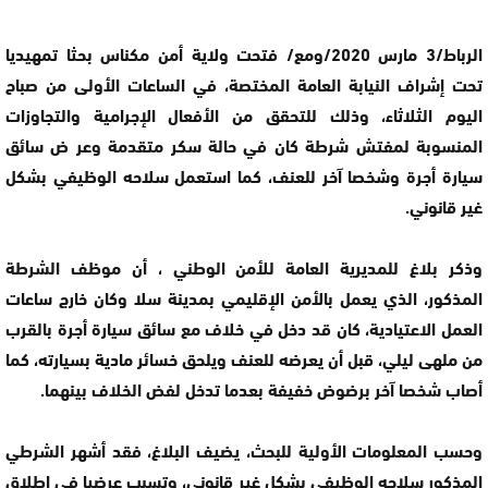
الرباط/3 مارس 2020/ومع/ فتحت ولاية أمن مكناس بحثا تمهيديا
تحت إشراف النيابة العامة المختصة، في الساعات الأولى من صباح
اليوم الثلاثاء، وذلك للتحقق من الأفعال الإجرامية والتجاوزات
المنسوبة لمفتش شرطة كان في حالة سكر متقدمة وعر ض سائق
سيارة أجرة وشخصا آخر للعنف، كما استعمل سلاحه الوظيفي بشكل
غير قانوني.
وذكر بلاغ للمديرية العامة للأمن الوطني ، أن موظف الشرطة
المذكور، الذي يعمل بالأمن الإقليمي بمدينة سلا وكان خارج ساعات
العمل الاعتيادية، كان قد دخل في خلاف مع سائق سيارة أجرة بالقرب
من ملهى ليلي، قبل أن يعرضه للعنف ويلحق خسائر مادية بسيارته، كما
أصاب شخصا آخر برضوض خفيفة بعدما تدخل لفض الخلاف بينهما.
وحسب المعلومات الأولية للبحث، يضيف البلاغ، فقد أشهر الشرطي
المذكور سلاحه الوظيفي بشكل غير قانوني، وتسبب عرضيا في إطلاق