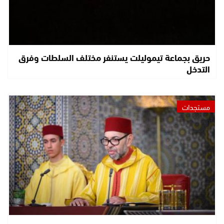
حريق بجماعة تيموليلت يستنفر مختلف السلطات وفرق
التدخل
مستجدات