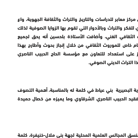
كز معابر للدراسات والتاريخ والتراث والثقافة الجهوية، واع
فكر والتراث وبالأدوار التي تقوم بها الزوايا الصوفية لذلك
ثقافي الغني، وأضافت الأستاذة بلحسين أنه يحق لجميع
تمام خاص للموروث الثقافي من خلال إنجاز بحوث وأطارح بهذا
 على استعداد للتعاون مع مؤسسة الحاج الحبيب الناصري
ا التراث الديني الصوفي.
 البصيرية بني عياط في كلمة له بالمناسبة، أهمية التصوف
لفقيد الحبيب الناصري الشرقاوي وما يميزه من خصال حميدة
نسق المجالس العلمية المحلية لجهة بني ملال-خنيفرة، كلمة