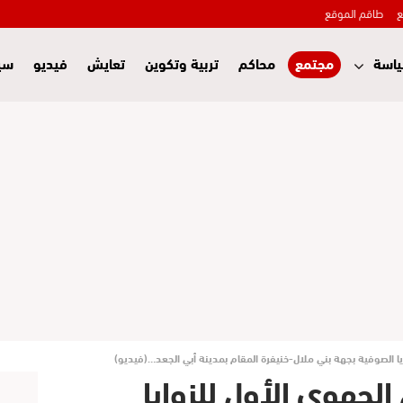
ع
طاقم الموقع
اسة
مجتمع
محاكم
تربية وتكوين
تعايش
فيديو
سي
يا الصوفية بجهة بني ملال-خنيفرة المقام بمدينة أبي الجعد…(فيديو)
الجهوي الأول للزوايا