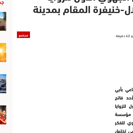
جد
ل-خنيفرة المقام بمدينة
مجتمع
اعي بأبي
رم والأحد فاتح
 للزوايا
م مؤسسة
وي للفكر
في تخليق