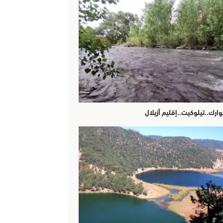
وارك..تيلوكيت..إقليم أزيلال