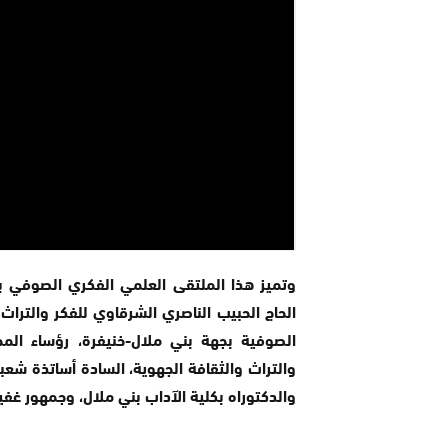
وتميز هذا الملتقى العلمي الفكري الصوفي ب
الحاج الحبيب الناصري الشرقاوي للفكر والتراث،
الصوفية بجهة بني ملال-خنيفرة، رؤساء المجا
والتراث والثقافة الجهوية، السادة أساتذة شعبة
والدكتوراه بكلية الآداب بني ملال، وجمهور غفي