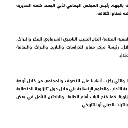
بالجهة، رئيس المجلس الجماعي لأبي الجعد، كلمة المديرية
ضة قطاع الثقافة.
يه العلامة الحاج الحبيب الناصري الشرقاوي للفكر والتراث،
ال، رئيسة مركز معابر للدراسات والتاريخ والتراث والثقافة
لال.
 والتي ركزت أساسا على التصوف والمجتمع، من خلال أربعة
الآداب والعلوم الإنسانية بني ملال حول “الزاوية الحنصالية
زاوية، كما فتح الباب أمام الطلبة والباحثين للتأمل في بعض
لتراث الديني أو التاريخي.