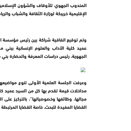
المندوب الجهوي للأوقاف والشؤون الإسلامية 
الإقليمية خريبكة لوزارة الثقافة والشباب والريا
وتم توقيع اتفاقية شراكة بين رئيس مؤسسة الفق
عميد كلية الآداب والعلوم الإنسانية ببني مل
الجهوية، رئيس دراسات المعرفة والحضارة بني م
وعرفت الجلسة العلمية الأولى تنوع مواضيعها
مداخلات قيمة تقدم بها كل من السيد عميد كلية 
مجالها، وظائفها وخصوصياتها”، بالتركيز على ال
القضايا المفيدة للبحث، خاصة القضايا المرتبطة با