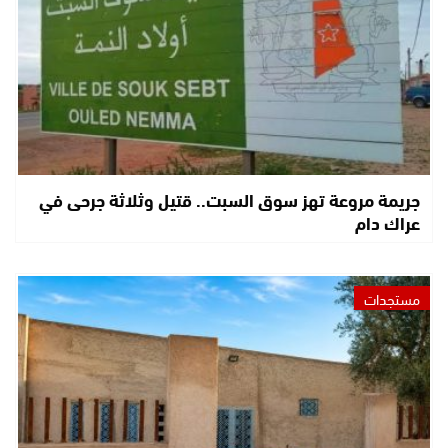
جريمة مروعة تهز سوق السبت.. قتيل وثلاثة جرحى في
عراك دام
مستجدات