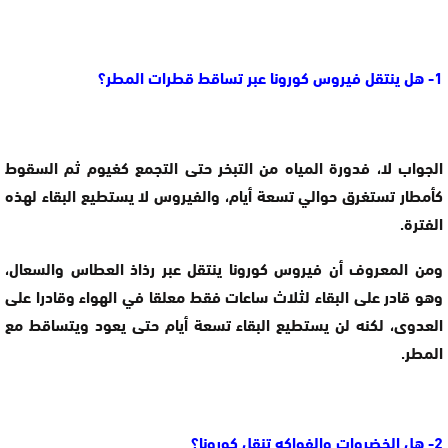
1- هل ينتقل فيروس كورونا عبر تساقط قطرات المطر؟
الجواب لا، فدورة المياه من التبخر حتى التجمع كغيوم ثم السقوط
كأمطار تستغرق حوالي تسعة أيام، والفيروس لا يستطيع البقاء لهذه
الفترة.
ومن المعروف أن فيروس كورونا ينتقل عبر رذاذ العطاس والسعال،
وهو قادر على البقاء لثلاث ساعات فقط معلقا في الهواء وقادرا على
العدوى، لكنه لن يستطيع البقاء تسعة أيام حتى يعود ويتساقط مع
المطر.
2- هل الخضروات والفواكه تنقل كورونا؟