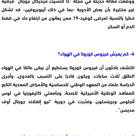
ووضعت مقالة حديثة في مجلة “ذا لانسيت ميديكال جورنال” فرضية
غير مختبرة بأن بعض الأدوية -بما في ذلك آيبوبروفين- قد تشكل
خطرا بالنسبة لمرضى كوفيد-19 ممن يعانون من ارتفاع حاد في ضغط
الدم أو السكر.
6- كم يعيش فيروس كورونا في الهواء؟
اكتشف باحثون أن فيروس كورونا يستطيع أن يبقى عالقا في الهواء
الطلق ثلاث ساعات، ويكون قادرا على التسبب بالعدوى، وأجرى
الدراسة علماء من المعهد الوطني للحساسية والأمراض المعدية التابع
للمعاهد الوطنية الأميركية للصحة، وجامعتي كاليفورنيا في لوس
أنجلوس وبرينستون، ونشرت في دورية “نيو إنغلاند جورنال أوف
مديسن” .