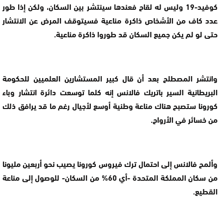
كوفيد-19 وليس له لقاح فعندها سينتشر بين السكان، ولكن إذا طور
عدد كاف من الأشخاص ذاكرة مناعية فسيتوقف المرض عن الانتشار
حتى لو لم يكن جميع السكان قد طوروا ذاكرة مناعية.
وانتشر المصطلح بعد أن قال كبير المستشارين العلميين للحكومة
البريطانية السير باتريك فالانس إنه كلما توسعت دائرة انتشار وباء
كورونا ستصبح هناك مناعة وطنية أوسع لأجيال رغم ما قد يرافق ذلك
من خسائر في الأرواح.
وألمح فالانس إلى احتمال ترك فيروس كورونا يصيب نحو أربعين مليونا
من سكان المملكة المتحدة -أي 60% من السكان- للوصول إلى مناعة
القطيع.