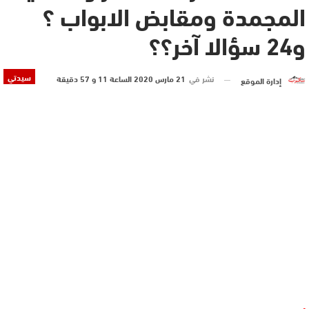
المجمدة ومقابض الابواب ؟
و24 سؤالا آخر؟؟
سيدتي
نشر في
21 مارس 2020 الساعة 11 و 57 دقيقة
إدارة الموقع