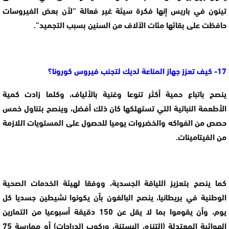
تينون في باريس إنها فكرة سيئة غير فعالة “لأن بعض الفيروسات
حافظت على بقائها مئات الآلاف من السنين بسبب التجميد”.
17- كيف تعزز جهاز المناعة لديك لتجنب فيروس كورونا؟
ينصح باتباع حمية أكثر تنوعا وغنية بالألياف، وكلما زادت كمية
الأطعمة النباتية التي تستهلكها كان ذلك أفضل، وينصح بتناول خمس
حصص من الفواكه والخضروات يوميا للحصول على المستويات اللازمة
من الفيتامينات.
كما ينصح بتعزيز اللياقة الجسدية، ووفقا لهيئة الخدمات الصحية
الوطنية في بريطانيا، ينصح البالغون بأن يكونوا نشيطين جسديا كل
يوم، وأن يقوموا بما لا يقل عن 150 دقيقة أسبوعيا من التمارين
الهوائية المعتدلة (التنزه، البستنة، وركوب الدراجات) أو ممارسة 75