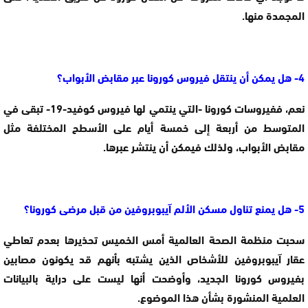
المجمدة منها.
4- هل يمكن أن ينتقل فيروس كورونا عبر مقابض الأبواب؟
نعم، ففيروسات كورونا -التي ينتمي لها فيروس كوفيد-19- تبقى في
المتوسط من أربعة إلى خمسة أيام على الأسطح المختلفة مثل
مقابض الأبواب، ولذلك فيمكن أن ينتشر عبرها.
5- هل يمنع تناول مسكن الألم آيبوبروفين من قبل مرضى كورونا؟
سحبت منظمة الصحة العالمية أمس الخميس تحذيرها بعدم تعاطي
عقار آيبوبروفين للأشخاص الذين يشتبه بأنهم قد يكونون مصابين
بفيروس كورونا الجديد، وأوضحت أنها ليست على دراية بالبيانات
العلمية المنشورة بشأن هذا الموضوع.