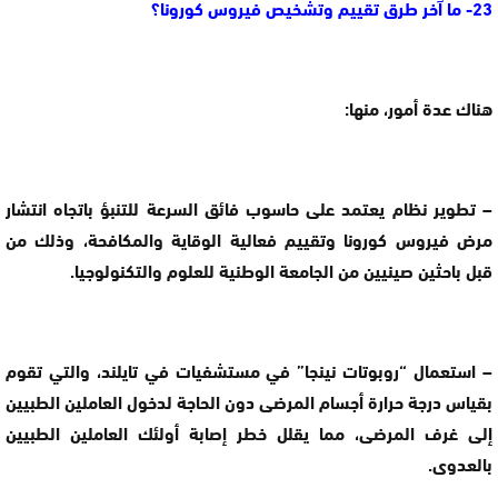
23- ما آخر طرق تقييم وتشخيص فيروس كورونا؟
هناك عدة أمور، منها:
– تطوير نظام يعتمد على حاسوب فائق السرعة للتنبؤ باتجاه انتشار
مرض فيروس كورونا وتقييم فعالية الوقاية والمكافحة، وذلك من
قبل باحثين صينيين من الجامعة الوطنية للعلوم والتكنولوجيا.
– استعمال “روبوتات نينجا” في مستشفيات في تايلند، والتي تقوم
بقياس درجة حرارة أجسام المرضى دون الحاجة لدخول العاملين الطبيين
إلى غرف المرضى، مما يقلل خطر إصابة أولئك العاملين الطبيين
بالعدوى.