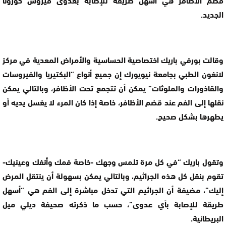
الجديد.
وقالت بورفي باريك اختصاصية الحساسية والأمراض المعدية في مركز
لانغون الطبي بجامعة نيويورك إن جميع أنواع “البكتيريا والفيروسات
والقاذورات والملوثات” يمكن أن تتجمع تحت الأظافر، وبالتالي يمكن
نقلها إلى الفم عند قضم الأظافر، خاصة إذا كان المرء لا يغسل يديه أو
يطهرها بشكل صحيح.
وتقول باريك “في كل مرة تلمس وجهك -خاصة فمك وأنفك وعينيك-
تقوم بنقل كل هذه الجراثيم، وبالتالي يمكن بسهولة أن ينتقل المرض
إليك”، مضيفة أن الجراثيم التي تدخل مباشرة إلى الفم هي “أسهل
طريقة للإصابة بأي عدوى”، حسب ما ذكرته صحيفة ديلي ميل
البريطانية.