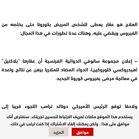
العلاج هو عقار يعطى للشخص المريض بكورونا حتى يخلصه من
الفيروس ويقضي عليه، وهناك عدة تطورات في هذا المجال:
– إعلان مجموعة سانوفي الدوائية الفرنسية أن عقارها “بلاكنيل”
(هيدروكسي كلوروكين)، الدواء المضاد للملاريا برهن عن نتائج واعدة
في معالجة مرضى بفيروس كورونا الجديد.
ولاحقا توقع الرئيس الأميركي دونالد ترامب اللجوء قريبا إلى
الكلوروكين المستخدم لمعالجة الملاريا، كعلاج محتمل للمصابين بعد
يستخدم هذا الموقع ملفات تعريف الارتباط لتحسين تجربتك. سنفترض أنك
تسجيل نتائج مشجعة في الصين وفرنسا، إلا أن عددا من الخبراء دعوا
موافق على هذا ، ولكن يمكنك إلغاء الاشتراك إذا كنت ترغب في ذلك.
إلى توخي الحذر، مشددين على غياب البيانات السريرية المؤكدة
موافق
المزيد