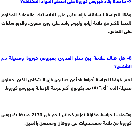
7- ما مدة بقاء فيروس كورونا على أسطح المواد المختلفة؟
وفقا للدراسة السابقة، فإنه يبقى على البلاستيك والفولاذ المقاوم
للصدأ لأكثر من ثلاثة أيام، وليوم واحد على ورق مقوى، ولأربع ساعات
على النحاس.
8- هل هناك علاقة بين خطر العدوى بفيروس كورونا وفصيلة دم
الشخص؟
نعم، فوفقا لدراسة أجراها باحثون صينيون فإن الأشخاص الذين يحملون
فصيلة الدم “أي” (A) قد يكونون أكثر عرضة للإصابة بفيروس كورونا.
وشملت الدراسة مقارنة توزيع فصائل الدم في 2173 مريضا بفيروس
كورونا من ثلاثة مستشفيات في ووهان وشنتشن بالصين.