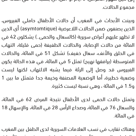
مجموع الحالات.
وبينت الأبحاث في المغرب أن حالات الأطفال حاملي الفيروس،
الذين يصنفون ضمن الحالات اللاعرضية (asymtomtique) أي الذين
لا تظهر عليهم أعراض سريرية (كالسعال، والحمى..) يشكلون 42 في
المائة من حالات الإصابة، والحالات الطفيفة (حمى قليلة، التهاب
في الحلق والأنف، سعال خفيف) تشكل 51 في المائة، والحالات
المتوسطة (يرافقها نهيج) تمثل 5 في المائة، في هذه الحالة يكون
الفيروس قد وصل إلى الرئة فيما يشبه الالتهاب لكنها ليست
وضعية خطيرة، أما الوضعية المصنفة وخيمة جدا فتمثل ما بين 1
و1.5 في المائة ، وهي نسبة ليست كثيرة.
وتمثل حالات الحمى لدى الأطفال نتيجة المرض 62 في المائة،
والسعال 76 في المائة، وصداع الرأس 28 في المائة، والإسهال 18
في المائة.
وهناك تقارب في نسب العلامات السريرية لدى الطفل بين المغرب