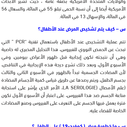
والولايات المتحدة الأمريكية بصفة عامة ، حيث تشير الأبحاث
الأمريكية أيضا إلى أن نسبة الحمى تبلغ 55 في المائة، والسعال 56
في المائة، والإسهال 13 في المائة.
س – كيف يتم تشخيص المرض عند الأطفال؟
تتم عملية التشخيص عند الأطفال باستعمال تقنية “PCR ” التي
تبحث عن الحمض النووي للفيروس، هذا التحليل المخبري له خاصية
وهي أن نتيجته تكون إيجابية قبل ظهور الأعراض بيومين، وفي
الأسبوع الأول، وبعد ذلك تشرع درجة هذه الإيجابية في التناقص،
لأن المضادت الجسمية تبدأ بالظهور في الأسبوع الثاني والثالث
بجسم الطفل، ويتم رصدها عن طريق قياس كمية الأجسام المضادة
(علم الأمصال (LA SEROLOGIE، الأمر الذي يؤشر على استجابة
مناعة الجسم ضد هذا الفيروس، على اعتبار أن الأسبوع الأول تكون
فترة يعمل فيها الجسم على التعرف على الفيروس وصنع المضادات
الخاصة للقضاء عليه.
س- ما خطورة مرض ( كوفيد-19 ) على الطفل ؟