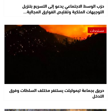
حزب الوسط الاجتماعي يدعو إلى التسريع بتنزيل
التوجيهات الملكية وتقليص الفوارق المجالية…
مستجدات
حريق بجماعة تيموليلت يستنفر مختلف السلطات وفرق
التدخل