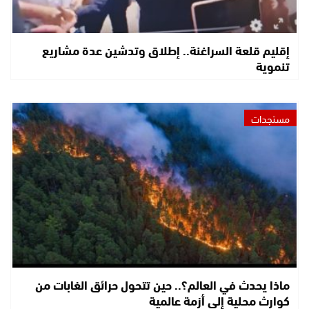
إقليم قلعة السراغنة.. إطلاق وتدشين عدة مشاريع
تنموية
مستجدات
ماذا يحدث في العالم؟.. حين تتحول حرائق الغابات من
كوارث محلية إلى أزمة عالمية