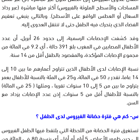
المساحات والأسطح الملوثة بالفيروس) أكثر منها مباشرة (عبر رذاذ
السعال أو العطس الواقع على الأسطح). وبالتالي ينبغي تعقيم
الفضاء الذي يتحرك فيه الطفل حتى لا تنتقل العدوى إليه.
وقد كشفت الإحصاءات الرسمية، إلى حدود 26 أبريل، أن عدد
الأطفال المصابين في المغرب بلغ 391 حالة ، أي 9.2 في المائة من
مجموع الإصابات المؤكدة، والمقصود بالطفل أقل من 14 سنة.
نسبة الإصابات لدى الأطفال الذين تتراوح أعمارهم ما بين 10 إلى
14 عاما، تقدر بـ 50 في المائة، و25 في المئة بالنسبة للأطفال بعمر
يتراوح ما بين من 5 إلى 10 سنوات تقريبا ، ومثلها ( 25 في المائة)
بالنسبة للأطفال أقل من 5 سنوات. إذن عدد الإصابات يزداد مع
السن.
س- كم هي فترة حضانة الفيروس لدى الطفل ؟
تستغرق فترة الحضانة من اللحظة التي يلتقط فيها الطفل الفيروس
إلى حين ظهور الأعراض، 5 أيام أو أقل، أي بنسبة 80 في المائة من