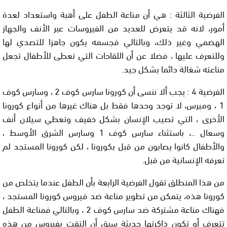
الفرضية الثالثة : هي أن مناعة الطفل على أهبة واستعداد لعدة
أمور، لانه قد يتعرض للعديد من الفيروسات عبر الأنف والجهاز
الهضمي وغير ذلك، وبالتالي فجسمه يكون جاهزا للتصدي لها
وللتعرف عليها ، فضلا عن أن اللقاحات التي تعطى للأطفال تجعل
مناعته شغالة دائما بشكل جيد.
الفرضية 4 : يجب ألا ننسى أن كورونا سارس كوف 2 ، وسارس كوف
1 ، وميرس، لا توجد وحدها فقط بل هناك غيرها من أنواع كورونا
الأخرى ، التي تصيب الإنسان بشكل خفيف وتعطي سيلان أنف
وسعال ..، باستثناء سارس كوف 1 وسارس الشرق الأوسط ،
والأطفال كانوا يصابون من قبل بكورونا ، لكن كورونا المستجد لم
تعرفه الإنسانية من قبل.
من هذا المنطلق تقول الفرضية الرابعة بأن الطفل عندما يتخلص من
كورونا هذه، يتمكن من تطوير مناعة ضد فيروس كورونا المستجد ،
فهناك مناعة مشتركة ضد سارس كوف 2 ، وبالتالي فمناعة الطفل
تتعرف أو تكون ذاكرتها حديثة سبق أن التقت بفيروس من هذه