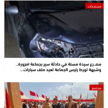
مستجدات
مصـ.رع سيدة مسنة في حادثة سير بجماعة امزورة..
وشبهة تورط رئيس الجماعة تعيد ملف سيارات…
مجتمع