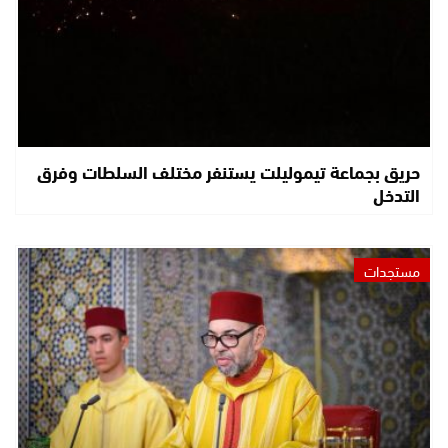
حريق بجماعة تيموليلت يستنفر مختلف السلطات وفرق
التدخل
مستجدات