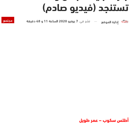
تستنجد (فيديو صادم)
مجتمع
نشر في
7 يونيو 2020 الساعة 11 و 48 دقيقة
إدارة الموقع
أطلس سكوب – عمر طويل