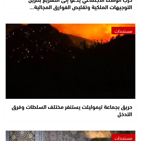
التوجيهات الملكية وتقليص الفوارق المجالية…
مستجدات
حريق بجماعة تيموليلت يستنفر مختلف السلطات وفرق
التدخل
مستجدات