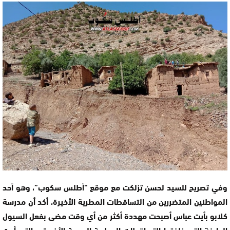
وفي تصريح للسيد لحسن تزلكت مع موقع “أطلس سكوب”، وهو أحد
المواطنين المتضررين من التساقطات المطرية الأخيرة، أكد أن مدرسة
كلابو بأيت عباس أصبحت مهددة أكثر من أي وقت مضى بفعل السيول
الجارفة التي خلفتها التساقطات المطرية الرعدية الأخيرة، والتي أدت