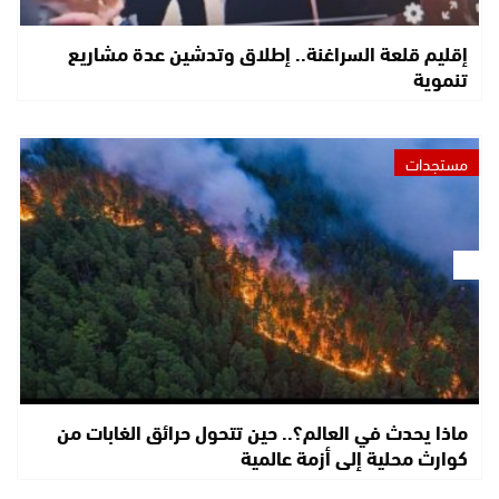
إقليم قلعة السراغنة.. إطلاق وتدشين عدة مشاريع
تنموية
مستجدات
ماذا يحدث في العالم؟.. حين تتحول حرائق الغابات من
كوارث محلية إلى أزمة عالمية