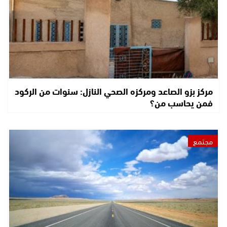
مركز بزو الصاعد ومركزه الصحي النازل: سنوات من الركود
فمن يحاسب من؟
مجتمع