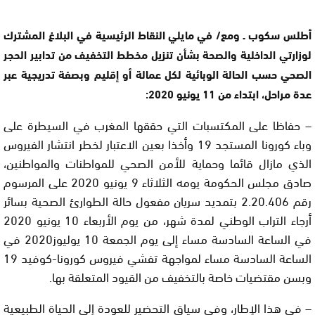
أطلس سكوب ـ ومع/ في مايلي النقاط الرئيسية في البلاغ المشترك
لوزارتي الداخلية والصحة بشأن تنزيل مخطط التخفيف من تدابير الحجر
الصحي حسب الحالة الوبائية لكل عمالة أو إقليم وبصفة تدريجية عبر
عدة مراحل، ابتداء من 11 يونيو 2020:
– حفاظا على المكتسبات التي حققها المغرب في السيطرة على
وباء كورونا المستجد 19 وأخذا بعين الاعتبار لخطر انتشار الفيروس
الذي مازال قائما وحماية للأمن الصحي للمواطنات والمواطنين،
صادق مجلس الحكومة يومه الثلاثاء 9 يونيو 2020 على المرسوم
رقم 2.20.406 بتمديد سريان مفعول حالة الطوارئ الصحية بسائر
أرجاء التراب الوطني لمدة شهر، من يوم الأربعاء 10 يونيو 2020
في الساعة السادسة مساء إلى يوم الجمعة 10 يوليوز2020 في
الساعة السادسة مساء لمواجهة تفشي فيروس كورونا-كوفيد 19
وبسن مقتضيات خاصة بالتخفيف من القيود المتعلقة بها.
– في هذا الإطار، وفي سياق التحضير للعودة إلى الحياة الطبيعية