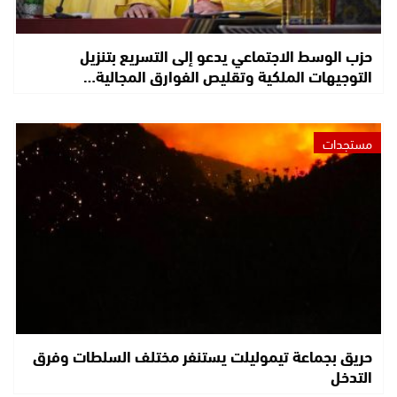
حزب الوسط الاجتماعي يدعو إلى التسريع بتنزيل
التوجيهات الملكية وتقليص الفوارق المجالية…
مستجدات
حريق بجماعة تيموليلت يستنفر مختلف السلطات وفرق
التدخل