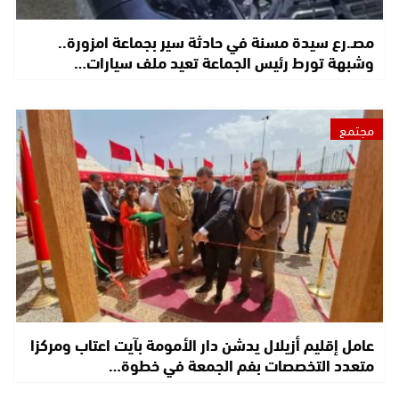
مصـ.رع سيدة مسنة في حادثة سير بجماعة امزورة..
وشبهة تورط رئيس الجماعة تعيد ملف سيارات…
مجتمع
عامل إقليم أزيلال يدشن دار الأمومة بآيت اعتاب ومركزا
متعدد التخصصات بفم الجمعة في خطوة…