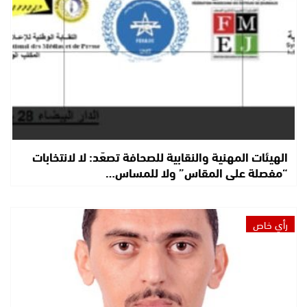
الهيئات المهنية والنقابية للصحافة تصعّد: لا لانتخابات
“مفصلة على المقاس” ولا للمساس…
رأي خاص