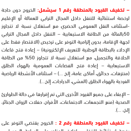
– تخفيف القيود بالمنطقة رقم 1 سيشمل:
الخروج دون حاجة
لرخصة استثنائية للتنقل داخل المجال الترابي للعمالة أو الإقليم
-استئناف النقل العمومي الحضري مع استغلال نسبة لا تتجاوز
50بالمائة من الطاقة الاستيعابية – التنقل داخل المجال الترابي
لجهة الإقامة، بدون إلزامية التوفر على ترخيص (الاقتصار فقط على
الإدلاء بالبطاقة الوطنية للتعريف الإلكترونية) – إعادة فتح قاعات
الحلاقة والتجميل، مع استغلال نسبة لا تتجاوز 50% من الطاقة
الاستيعابية – إعادة فتح الفضاءات العمومية بالهواء الطلق
(منتزهات، حدائق، أماكن عامة، إلخ …) – استئناف الأنشطة الرياضية
الفردية بالهواء الطلق (المشي، الدراجات، إلخ…).
– الإبقاء على جميع القيود الأخرى التي تم إقرارها في حالة الطوارئ
الصحية (منع التجمعات، الاجتماعات، الأفراح، حفلات الزواج، الجنائز،
إلخ، …).
– تخفيف القيود بالمنطقة رقم 2 :
الخروج يقتضي التوفر على
رخصة استثنائية للتنقل – إغلاق المتاجر على الساعة 8 مساء –