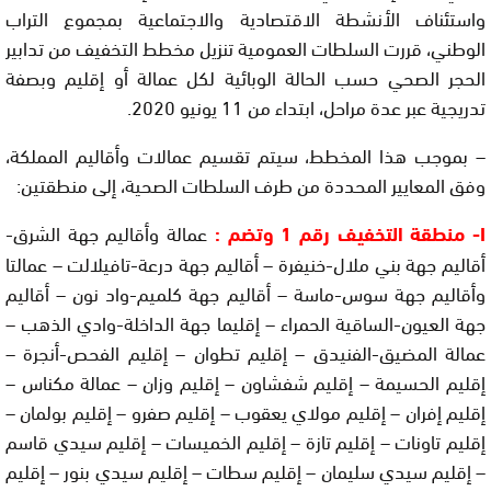
واستئناف الأنشطة الاقتصادية والاجتماعية بمجموع التراب
الوطني، قررت السلطات العمومية تنزيل مخطط التخفيف من تدابير
الحجر الصحي حسب الحالة الوبائية لكل عمالة أو إقليم وبصفة
تدريجية عبر عدة مراحل، ابتداء من 11 يونيو 2020.
– بموجب هذا المخطط، سيتم تقسيم عمالات وأقاليم المملكة،
وفق المعايير المحددة من طرف السلطات الصحية، إلى منطقتين:
I- منطقة التخفيف رقم 1 وتضم :
عمالة وأقاليم جهة الشرق-
أقاليم جهة بني ملال-خنيفرة – أقاليم جهة درعة-تافيلالت – عمالتا
وأقاليم جهة سوس-ماسة – أقاليم جهة كلميم-واد نون – أقاليم
جهة العيون-الساقية الحمراء – إقليما جهة الداخلة-وادي الذهب –
عمالة المضيق-الفنيدق – إقليم تطوان – إقليم الفحص-أنجرة –
إقليم الحسيمة – إقليم شفشاون – إقليم وزان – عمالة مكناس –
إقليم إفران – إقليم مولاي يعقوب – إقليم صفرو – إقليم بولمان –
إقليم تاونات – إقليم تازة – إقليم الخميسات – إقليم سيدي قاسم
– إقليم سيدي سليمان – إقليم سطات – إقليم سيدي بنور – إقليم