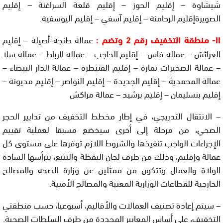
شيشاوة – إقليم الحوز – إقليم قلعة السراغنة – إقليم
الصويرةإقليم الرحامنة – إقليم آسفي – إقليم اليوسفية.
II- منطقة التخفيف رقم 2 وتضم :
عمالة طنجة-أصيلة – إقليم
العرائش – عمالة فاس – إقليم الحاجب – عمالة الرباط – عمالة سلا
– عمالة الصخيرات تمارة – إقليم القنيطرة – عمالة الدار البيضاء –
عمالة المحمدية – إقليم الجديدة – إقليم النواصر – إقليم مديونة –
إقليم بنسليمان – إقليم برشيد – عمالة مراكش
– الانتقال التدريجي، في إطار مخطط التخفيف من تدابير الحجر
الصحي، من مرحلة إلى أخرى سيخضع مسبقا لعملية تقييم
الإجراءات الواجب تنفيذها والشروط اللازم توفرها على مستوى كل
عمالة وإقليم، وذلك من طرف لجان اليقظة والتتبع، يترأسها السادة
الولاة والعمال وتتكون من ممثلين عن وزارة الصحة والمصالح
الخارجية للقطاعات الوزارية المعنية والمصالح الأمنية.
– سيتم إعادة تصنيف العمالات والأقاليم، أسبوعيا، حسب منطقتي
التخفيف، على أساس المعايير المحددة من طرف السلطات الصحية.