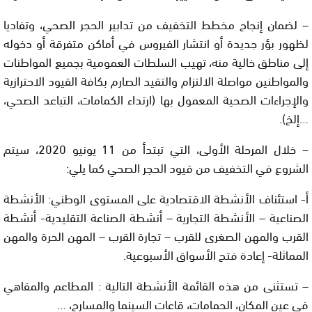
– لضمان إنجاح مخطط التخفيف من تدابير الحجر الصحي، وتفاديا
لظهور بؤر جديدة أو انتشار الفيروس في أماكن متفرقة أو دخوله
إلى مناطق خالية منه، تهيب السلطات العمومية بجميع المواطنات
والمواطنين مواصلة الالتزام والتقيد الصارم بكافة القيود الاحترازية
والإجراءات الصحية المعمول بها (ارتداء الكمامات، التباعد الصحي،
…إلخ).
– خلال المرحلة الأولى، التي تبتدأ من 11 يونيو 2020، سيتم
الشروع في التخفيف من قيود الحجر الصحي كما يلي:
أ- استئناف الأنشطة الاقتصادية على المستوى الوطني: الأنشطة
الصناعية – الأنشطة التجارية – أنشطة الصناعة التقليدية- أنشطة
القرب والمهن الصغرى للقرب – تجارة القرب – المهن الحرة والمهن
المماثلة- إعادة فتح الأسواق الأسبوعية.
– تستثنى من هذه القائمة الأنشطة التالية : المطاعم والمقاهي
في عين المكان، الحمامات، قاعات السينما والمسارح، …