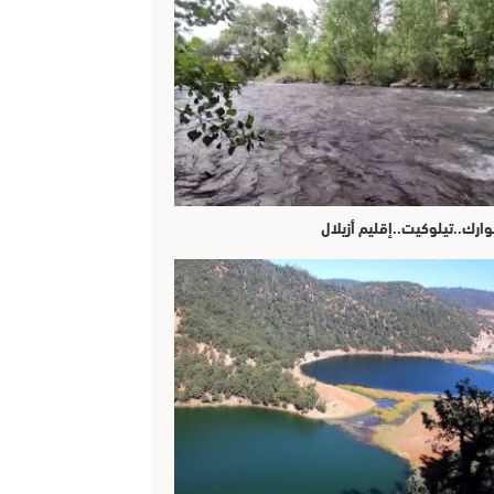
وارك..تيلوكيت..إقليم أزيلال