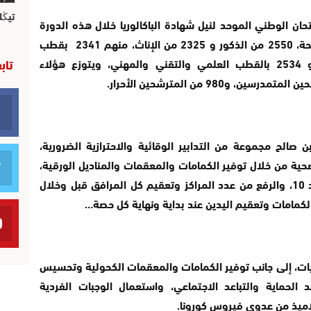
تيڭل
حان الوطني الموحد لنيل شهادة الباكالوريا خلال هذه الدورة
بمديرية الفقيه بن صالح 4875 مترشحا ومترشحة، 2550 من الذكور و 2325 من الإناث، منهم 2341 بقطب
تاب
الآداب والعلوم الانسانية والتعليم الأصيل و 2534 بالقطب العلمي والتقني والمهني، ويتوزع هؤلاء
ن صالح مجموعة من التدابير الوقائية والاحترازية الضرورية،
حية من خلال توفير الكمامات والمعقمات والمناديل الورقية،
وكذا حصر عدد المترشحين بكل قاعة في حدود 10، والرفع من عدد المراكز وتعقيم كل المرافق قبل وخلال
لكمامات وتعقيم اليدين عند بداية ونهاية كل حصة…
ت، إلى جانب توفير الكمامات والمعقمات الكحولية وتحسيس
 الحماية والتباعد الاجتماعي، واستعمال الوجبات الفردية
اميذ من عدوى فيروس كورونا.