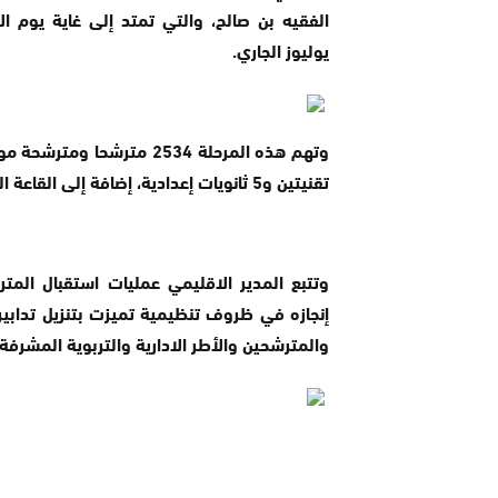
يوليوز الجاري.
تقنيتين و5 ثانويات إعدادية، إضافة إلى القاعة المغطاة والمدرسة العليا للتكنولوجيا بمدينة الفقيه بن صالح.
وتتبع المدير الاقليمي عمليات استقبال المت
إنجازه في ظروف تنظيمية تميزت بتنزيل تدابي
والمترشحين والأطر الادارية والتربوية المشرفة