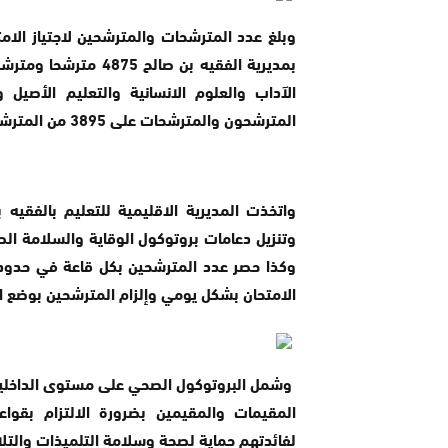
وبلغ عدد المترشحات والمترشحين لاجتياز الامت
المترشحون والمترشحات على 3895 من المترشحين المتمدرسين، و980 من المترشحين الأحرار.
واتخذت المديرية الاقليمية للتعليم بالفقيه ب
وتنزيل دعامات بروتوكول الوقاية والسلامة الص
الامتحان بشكل يومي وإلزام المترشحين بوضع ا
وشمل البروتوكول الصحي على مستوى الداخليا
المقيمات والمقيمين بضرورة الالتزام بقواعد
لفائدتهم حماية لصحة وسلامة التلميذات والتل