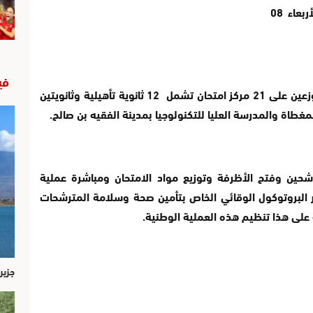
الفقيه بن صالح، والتي تمتد إلى غاية يوم الأربعاء 08
في
وتهم هذه المرحلة 2534 مترشحا ومترشحة موزعين على 21 مركز امتحان تشمل 12 ثانوية تأهيلية وثانويتين
رشحين وفتح الأظرفة وتوزيع مواد الامتحان ومباشرة عملية
ر البروتوكول الوقائي الخاص بتأمين صحة وسلامة المترشحات
 على هذا تنظيم هذه العملية الوطنية.
جزير