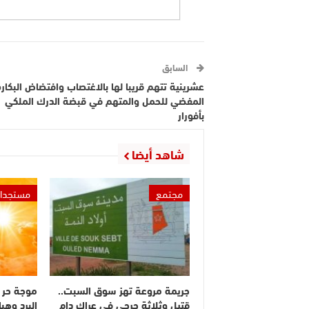
السابق
عشرينية تتهم قريبا لها بالاغتصاب وافتضاض البكارة
المفضي للحمل والمتهم في قبضة الدرك الملكي
بأفورار
شاهد أيضا
مجتمع
مستجدا
جريمة مروعة تهز سوق السبت..
موجة حر 
قتيل وثلاثة جرحى في عراك دام
البرد وهبا