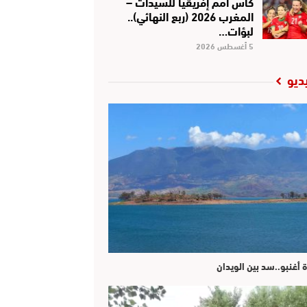
كأس أمم إفريقيا للسيدات –
المغرب 2026 (ربع النهائي)..
لبؤات…
5 أغسطس 2026
ديو
ة أغنبو..سد بين الويدان