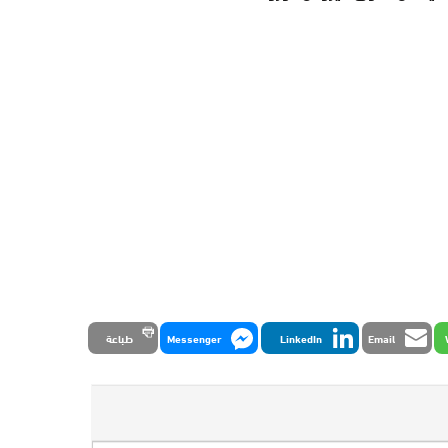
Email
LinkedIn
Messenger
طباعة