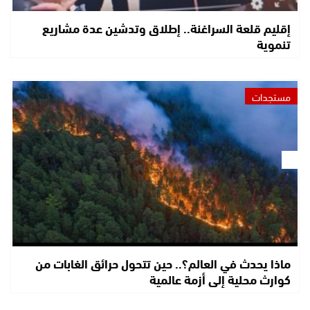
إقليم قلعة السراغنة.. إطلاق وتدشين عدة مشاريع
تنموية
مستجدات
ماذا يحدث في العالم؟.. حين تتحول حرائق الغابات من
كوارث محلية إلى أزمة عالمية