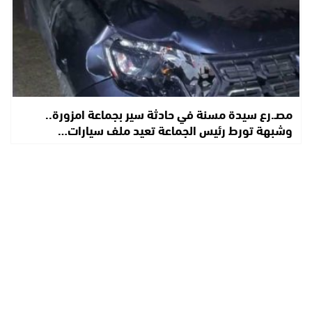
مصـ.رع سيدة مسنة في حادثة سير بجماعة امزورة..
وشبهة تورط رئيس الجماعة تعيد ملف سيارات…