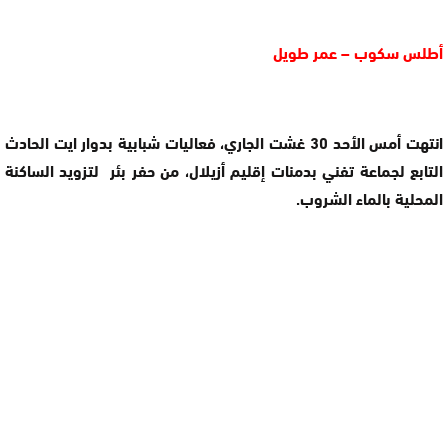
أطلس سكوب – عمر طويل
انتهت أمس الأحد 30 غشت الجاري، فعاليات شبابية بدوار ايت الحادث
التابع لجماعة تفني بدمنات إقليم أزيلال، من حفر بئر لتزويد الساكنة
المحلية بالماء الشروب.