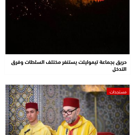
حريق بجماعة تيموليلت يستنفر مختلف السلطات وفرق
التدخل
مستجدات