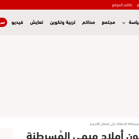
ع
طاقم الموقع
اسة
مجتمع
محاكم
تربية وتكوين
تعايش
فيديو
سي
ُسرطنة للحفاظ على لمعان اللحوم
ون أملاح ميمي المُسرطنة