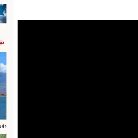
في
جزير