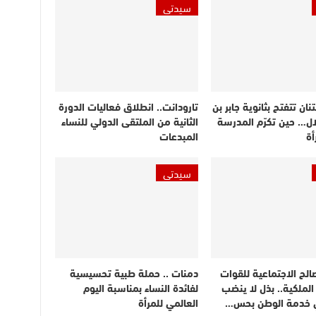
سيدتي
نان تتفتح بثانوية جابر بن
تارودانت.. انطلاق فعاليات الدورة
لال… حين تكرّم المدرسة
الثانية من الملتقى الدولي للنساء
أة
المبدعات
سيدتي
الح الاجتماعية للقوات
دمنات .. حملة طبية تحسيسية
لملكية.. بذل لا ينضب
لفائدة النساء بمناسبة اليوم
 خدمة الوطن بحس…
العالمي للمرأة