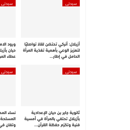
سيدتي
سيدتي
أزيلال: أنركي تحتضن لقاءً تواصليًا
ورود الامت
لتعزيز الوعي بأهمية تغذية المرأة
حيان بأزي
الحامل في إطار…
عطاء المر
سيدتي
سيدتي
ثانوية جابر بن حيان الإعدادية
نساء المص
بأزيلال تحتفي بالمرأة في أمسية
المسلحة ا
فنية وتكرّم حفظة القرآن…
وتفان في