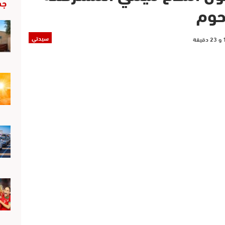
جد
حوم
سيدتي