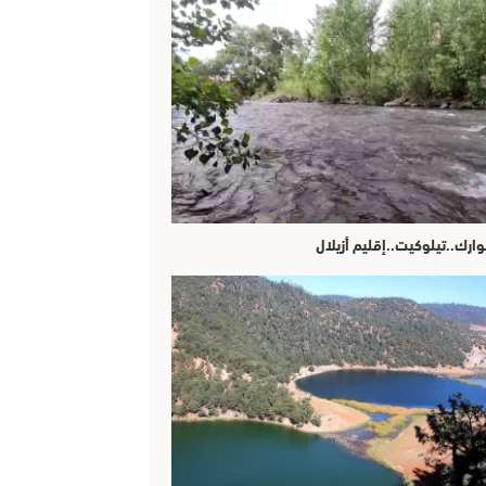
وارك..تيلوكيت..إقليم أزيلال