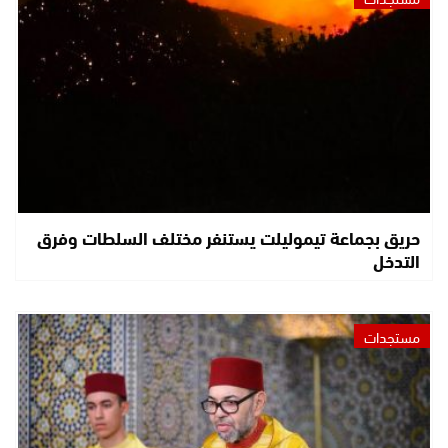
حريق بجماعة تيموليلت يستنفر مختلف السلطات وفرق
التدخل
مستجدات