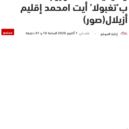
ب’تغبولا’ أيت امحمد إقليم
أزيلال(صور)
مجتمع
نشر في
1 أكتوبر 2020 الساعة 10 و 01 دقيقة
إدارة الموقع