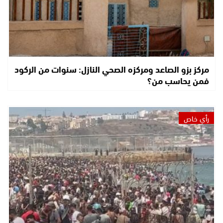
مركز بزو الصاعد ومركزه الصحي النازل: سنوات من الركود
فمن يحاسب من؟
رأي خاص