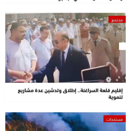
مجتمع
إقليم قلعة السراغنة.. إطلاق وتدشين عدة مشاريع
تنموية
مستجدات