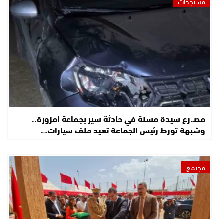
مستجدات
مصـ.رع سيدة مسنة في حادثة سير بجماعة امزورة..
وشبهة تورط رئيس الجماعة تعيد ملف سيارات…
مجتمع