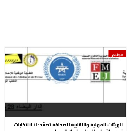
مجتمع
الهيئات المهنية والنقابية للصحافة تصعّد: لا لانتخابات
“مفصلة على المقاس” ولا للمساس…