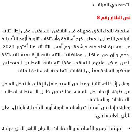
التصعيدي المرتقب.
نص البلاغ رقم 8
استجابة للنداء الذي وجهناه في البلاغين السابقين، وفي إطار تنزيل
البرنامج النضالي المعلن، خرج أساتذة وأستاذات ثانوية أزود التأهيلية
في مسيرة احتجاجية حاشدة يوم أمس الثلاثاء 06 أكتوبر 2020،
بدعم وازن من مناضلي ومناضلات التنسيقية الإقليمية للأساتذة
الذين فرض عليهم التعاقد، وكذا تنسيقية المجازين المعطلين،
وبحضور السادة ممثلي النقابات التعليمية المساندة للملف.
وعلى إثر ذلك، تلقينا وعدا من السيد عامل الإقليم بالتدخل العاجل
من طرفه لإيجاد حل للملف، وذلك من خلال الاستجابة لمطالب
الأستاذات والأساتذة.
وعليه فإننا نحن أستاذات وأساتذة ثانوية أزود التأهيلية بأزيلال، نعلن
للرأي العام ما يلي:
• تهنئتنا لجميع الأساتذة والأستاذات بالنجاح الباهر الذي عرفته