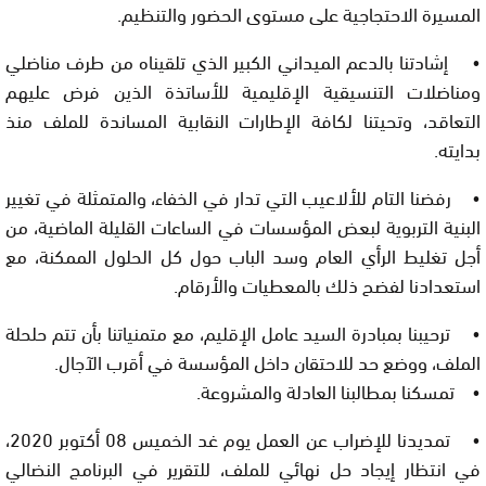
المسيرة الاحتجاجية على مستوى الحضور والتنظيم.
• إشادتنا بالدعم الميداني الكبير الذي تلقيناه من طرف مناضلي
ومناضلات التنسيقية الإقليمية للأساتذة الذين فرض عليهم
التعاقد، وتحيتنا لكافة الإطارات النقابية المساندة للملف منذ
بدايته.
• رفضنا التام للألاعيب التي تدار في الخفاء، والمتمثلة في تغيير
البنية التربوية لبعض المؤسسات في الساعات القليلة الماضية، من
أجل تغليط الرأي العام وسد الباب حول كل الحلول الممكنة، مع
استعدادنا لفضح ذلك بالمعطيات والأرقام.
• ترحيبنا بمبادرة السيد عامل الإقليم، مع متمنياتنا بأن تتم حلحلة
الملف، ووضع حد للاحتقان داخل المؤسسة في أقرب الآجال.
• تمسكنا بمطالبنا العادلة والمشروعة.
• تمديدنا للإضراب عن العمل يوم غد الخميس 08 أكتوبر 2020،
في انتظار إيجاد حل نهائي للملف، للتقرير في البرنامج النضالي