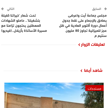
السابق
التالي
مجلس جماعة أيت واعرضى
تحت شعار ’خيراتنا كفيلة
يصادق بالإجماع على نقط جدول
بتشغيلنا’.. حاملو الشهادات
أعمال دورة أكتوبر العادية في ظل
المعطلين يحتجون تزامنا مع
عجز للميزانية تجاوز 80 مليون
مسيرة الأساتذة بأزيلال..(فيديو)
سنتيم م
تعليقات الزوار
شاهد أيضا
مستجدات