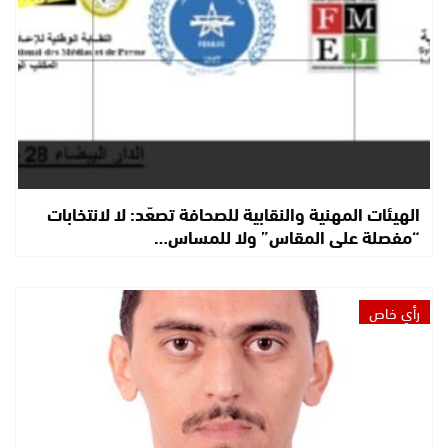
الهيئات المهنية والنقابية للصحافة تصعّد: لا لانتخابات
“مفصلة على المقاس” ولا للمساس…
رأي خاص