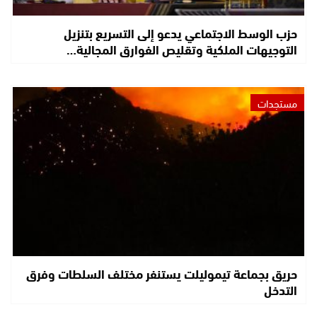
حزب الوسط الاجتماعي يدعو إلى التسريع بتنزيل
التوجيهات الملكية وتقليص الفوارق المجالية…
مستجدات
حريق بجماعة تيموليلت يستنفر مختلف السلطات وفرق
التدخل