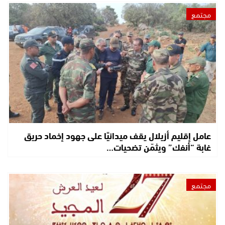
مجتمع
عامل إقليم أزيلال يقف ميدانيًا على جهود إخماد حريق
غابة “أنفك” ويثمّن تضحيات…
مجتمع