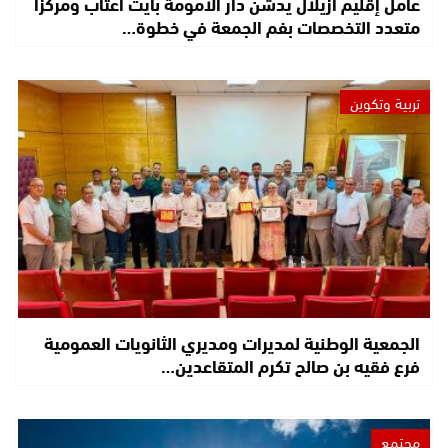
عامل إقليم أزيلال يدشن دار الأمومة بآيت اعتاب ومركزا
متعدد التخصصات بفم الجمعة في خطوة…
تربية وتكوين
الجمعية الوطنية لمديرات ومديري الثانويات العمومية
فرع فقيه بن صالح تكرم المتقاعدين…
مجتمع