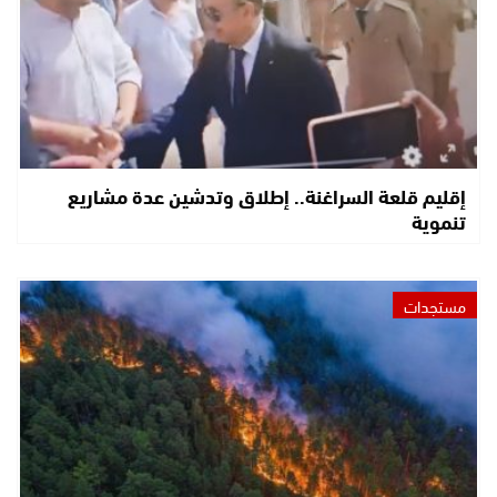
إقليم قلعة السراغنة.. إطلاق وتدشين عدة مشاريع
تنموية
مستجدات