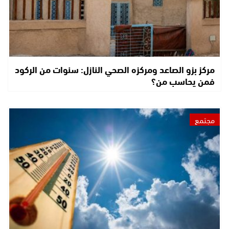
مركز بزو الصاعد ومركزه الصحي النازل: سنوات من الركود
فمن يحاسب من؟
مجتمع