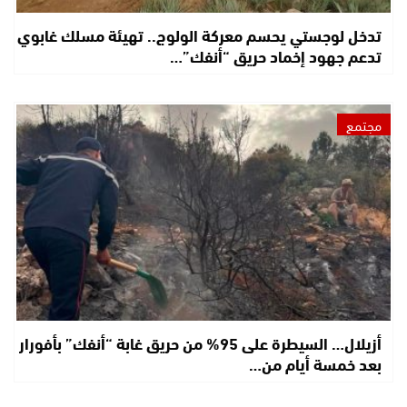
تدخل لوجستي يحسم معركة الولوج.. تهيئة مسلك غابوي
تدعم جهود إخماد حريق “أنفك”…
مجتمع
أزيلال… السيطرة على 95% من حريق غابة “أنفك” بأفورار
بعد خمسة أيام من…