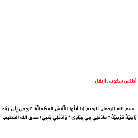
أطلس سكوب ـ أزيلال
بسم الله الرحمان الرحيم (يَا أَيَّتُهَا النَّفْسُ الْمُطْمَئِنَّةُ
*
ارْجِعِي إِلَى رَبِّكِ
رَاضِيَةً مَرْضِيَّةً * فَادْخُلِي فِي عِبَادِي
*
وَادْخُلِي جَنَّتِي) صدق الله العظيم
.