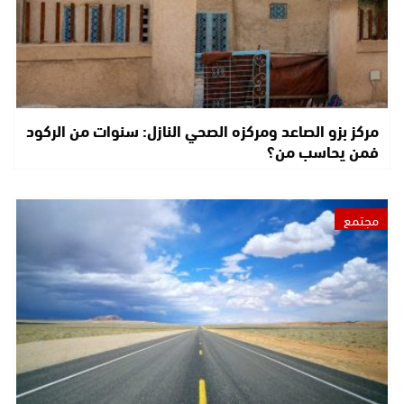
مركز بزو الصاعد ومركزه الصحي النازل: سنوات من الركود
فمن يحاسب من؟
مجتمع