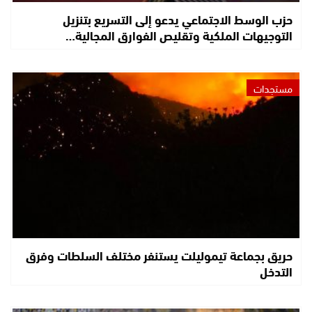
حزب الوسط الاجتماعي يدعو إلى التسريع بتنزيل
التوجيهات الملكية وتقليص الفوارق المجالية…
مستجدات
حريق بجماعة تيموليلت يستنفر مختلف السلطات وفرق
التدخل