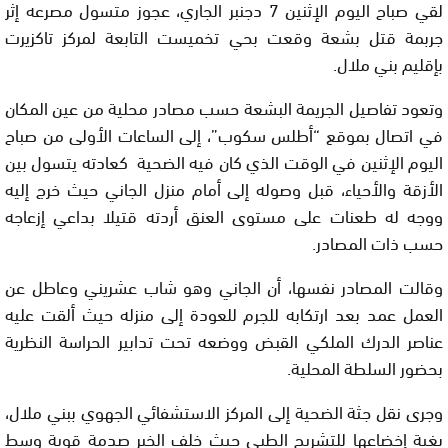
لقي صباح اليوم الإثنين 7 دجنبر الجاري، عجوز متسول مصرعه إثر
جربمة قتل بشعة وقعت بحي تخميست التابعة لمركز تاكزيرت
بإقليم بني ملال.
وتعود تفاصيل الجريمة البشعة حسب مصادر محلية من عين المكان
في اتصال بموقع “أطلس سكوب”، إلى الساعات الأولى من صباح
اليوم الإثنين في الوقت الذي كان فيه الضحية كعادته يتسول بين
الأزقة والأحياء، قبل وصوله إلى أمام منزل الجاني حيث خرج إليه
ووجه له طعنات على مستوى العنق أردته قتيلا بداعي إزعاجه
حسب ذات المصادر.
وقالت المصادر نفسها، أن الجاني وهو شاب عشريني وعاطل عن
العمل عمد بعد ارتكابه للجرم للعودة إلى منزله حيث ألقت عليه
عناصر الدرك الملكي القبض ووضعه تحت تدابير الحراسة النظرية
بحضور السلطة المحلية.
وجرى نقل جثة الضحية إلى المركز الاستشفائي الجهوي ببني ملال،
بغية إخضاعها للتشريح الطبي حيث خلف الخبر صدمة قوية وسط