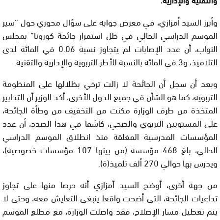
وأبرز السيد أمزازي، في معرض جوابه على سؤال محوري حول “سير
الموسم الدراسي الحالي في ظل استمرار جائحة كورونا” بمجلس
النواب، أن عدد الإصابات لم يتجاوز نسبة 0.06 في المائة لدى
التلاميذ، و3 في المائة بالنسبة للأطر التربوية والإدارية والتقنية.
وبعد أن سجل أن الجائحة لا زالت ترخي بظلالها على المنظومة
التربوية، كما هو الشأن في جميع الدول الأخرى، أكد الوزير أن التدابير
المتخذة من طرف الوزارة مكنت من التخفيف من وطأة الجائحة،
على المستويين التربوي والصحي، كاشفا في هذا الصدد، أن عدد
المؤسسات المدرسية المغلقة منذ انطلاق الموسم الدراسي
الحالي، بلغ 468 مؤسسة (من بينها 107 مؤسسات خصوصية)،
ويدرس بها حوالي 270 ألف تلميذ(ة).
من جهة أخرى، أوضح السيد أمزازي أنه حرصا منها على تجاوز
تداعيات الجائحة، التي أضحت واقعا ينبغي التعايش معه، وحتى لا
يتم تعطيل مسار الإصلاح، فقد واصلت الوزارة، مع مطلع الموسم