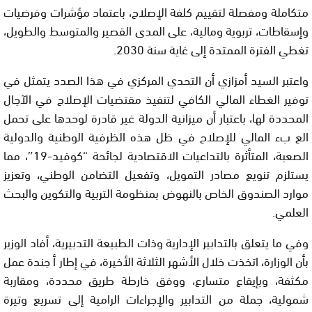
متكاملة ومفصلة لتقييم كلفة الإصلاح، باعتماد مؤشرات وفرضيات
وإسقاطات، تربوية ومالية، على المدى القصير والمتوسط والطويل،
تغطي الفترة الممتدة إلى غاية سنة 2030.
واعتبر السيد أمزازي أن التحدي المركزي في هذا الصدد يتمثل في
توفير الغطاء المالي الكافي لتنفيذ مقتضيات الإصلاح في الآجال
المحددة لها، باعتبار أن ميزانية الدولة غير قادرة لوحدها على تحمل
الع بء المالي للإصلاح في ظل هذه الظرفية الوطنية والدولية
الصعبة، المتأثرة بالتداعيات الاقتصادية لجائحة “كوفيد-19″، مما
يستلزم تنويع مصادر التمويل، وتفعيل التضامن الوطني، وتعزيز
موارد الصندوق الخاص بالنهوض بمنظومة التربية والتكوين والبحث
العلمي.
وفي ما يتعلق بالتدابير الإدارية وذات الطبيعة التدبيرية، أفاد الوزير
بأن الوزارة، اتخذت خلال الأشهر الثلاثة الأخيرة، في إطار أ جندة عمل
مكثفة، وبإيقاع متسارع، ووفق خارطة طريق محددة، ومقاربة
شمولية، جملة من التدابير والإجراءات الرامية إلى تسريع وتيرة