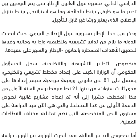
الدراسي الحالي، مسيرة تنزيل القانون الإطار، حتى يتم التوفيق بين
تدبير ما هو ظرفي يرتبط بالجائحة، وما هو استراتيجي يرتبط بتنزيل
الإصلاح، الذي يعتبر ورشا غير قابل للتأجيل.
وذكر في هذا الإطار بسيرورة تنزيل الإصلاح التربوي، حيث اتخذت
الدولة ما يلزم من تدابير تشريعية وتنظيمية وإدارية ومالية وغيرها
لتحقيق الأهداف المسطرة بالقانون -الإطار، والسهر على تنفيذها.
فبخصوص التدابير التشريعية والتنظيمية، سجل المسؤول
الحكومي أن الوزارة انكبت على إعداد مخطط تشريعي وتنظيمي،
يشتمل على 81 نص قانوني ووثيقة مرجعية، سيتم إعدادها على
مدى ثلاث سنوات، من بينها 21 نصا مبرمجا برسم السنة الأولى من
هذا المخطط، مشيرا إلى أنه تم إعداد مشاريع غالبية نصوص
الدفعة الأولى من هذا المخطط، والتي هي الآن قيد الدراسة على
مستوى اللجن المتخصصة، التي تضم تمثيلية مختلف القطاعات
المعنية.
أما بخصوص التدابير المالية، فقد أنجزت الوزارة، يبرز الوزير، دراسة