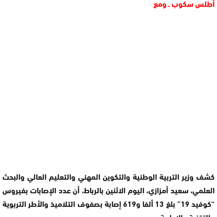
أطلس سكوب ـ ومع
كشف وزير التربية الوطنية والتكوين المهني والتعليم العالي والبحث
العلمي، سعيد أمزازي، اليوم الاثنين بالرباط، أن عدد الإصابات بفيروس
“كوفيد 19” بلغ 13 ألفا و619 إصابة بصفوف التلاميذ والأطر التربوية
والتقنية والإدارية.