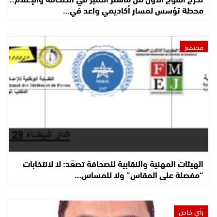
محطة تؤسس لمسار أكاديمي واعد في…
مجتمع
الهيئات المهنية والنقابية للصحافة تصعّد: لا لانتخابات
“مفصلة على المقاس” ولا للمساس…
رأي خاص