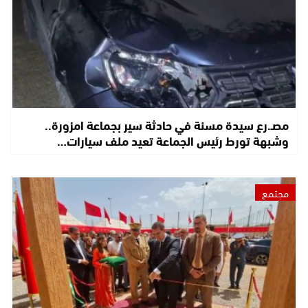
مصـ.رع سيدة مسنة في حادثة سير بجماعة امزورة..
وشبهة تورط رئيس الجماعة تعيد ملف سيارات…
مجتمع