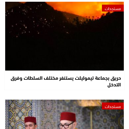
مستجدات
حريق بجماعة تيموليلت يستنفر مختلف السلطات وفرق
التدخل
مستجدات