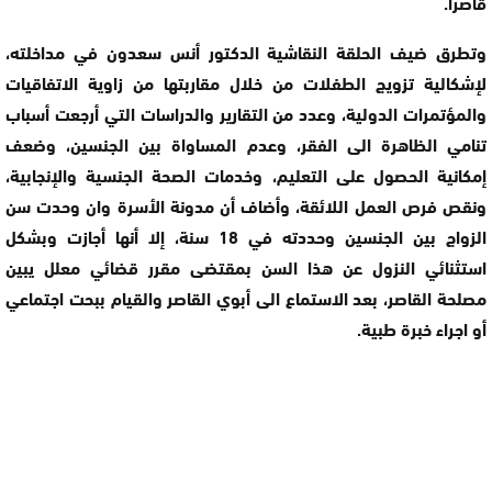
قاصرا.
وتطرق ضيف الحلقة النقاشية الدكتور أنس سعدون في مداخلته،
لإشكالية تزويج الطفلات من خلال مقاربتها من زاوية الاتفاقيات
والمؤتمرات الدولية، وعدد من التقارير والدراسات التي أرجعت أسباب
تنامي الظاهرة الى الفقر، وعدم المساواة بين الجنسين، وضعف
إمكانية الحصول على التعليم، وخدمات الصحة الجنسية والإنجابية،
ونقص فرص العمل اللائقة، وأضاف أن مدونة الأسرة وان وحدت سن
الزواج بين الجنسين وحددته في 18 سنة، إلا أنها أجازت وبشكل
استثنائي النزول عن هذا السن بمقتضى مقرر قضائي معلل يبين
مصلحة القاصر، بعد الاستماع الى أبوي القاصر والقيام ببحت اجتماعي
أو اجراء خبرة طبية.