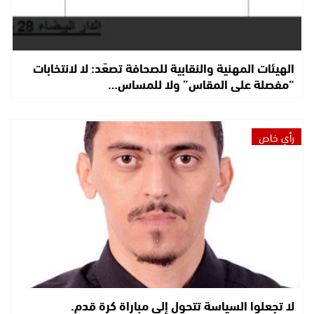
الهيئات المهنية والنقابية للصحافة تصعّد: لا لانتخابات
“مفصلة على المقاس” ولا للمساس…
رأي خاص
لا تجعلوا السياسة تتحول إلى مباراة كرة قدم.