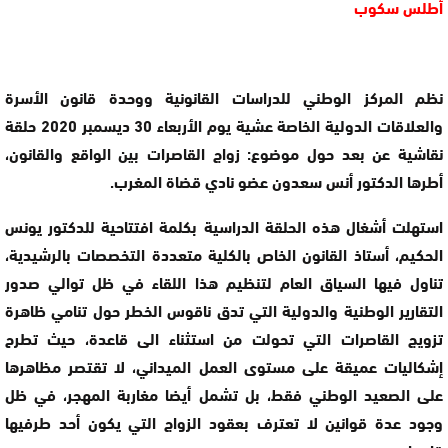
أطلس سكوب
نظم المركز الوطني للدراسات القانونية ووحدة قانون الأسرة
والعلاقات الدولية الخاصة عشية يوم الأربعاء 30 ديسمبر 2020 حلقة
نقاشية عن بعد حول موضوع: زواج القاصرات بين الواقع والقانون،
أطرها الدكتور أنس سعدون عضو نادي قضاة المغرب.
استهلت أشغال هذه الحلقة الدراسية بكلمة افتتاحية للدكتور يونس
الحكيم، أستاذ القانون الخاص بالكلية متعددة التخصصات بالرشيدية،
تناول فيها السياق العام لتنظيم هذا اللقاء في ظل توالي صدور
التقارير الوطنية والدولية التي تدق ناقوس الخطر حول تنامي ظاهرة
تزويج القاصرات التي تحولت من استثناء الى قاعدة، حيث تطرح
إشكاليات عميقة على مستوى العمل الميداني، لا تقتصر مظاهرها
على الصعيد الوطني فقط، بل تشمل أيضا مغاربة المهجر، في ظل
وجود عدة قوانين لا تعترف بعقود الزواج التي يكون أحد طرفيها