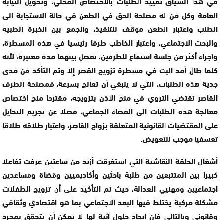
في هذا السياق تقييد الطلبات بالاختصاص المحلي، وتخويل النيابة
العامة وكل من له مصلحة الحق في الطعن في حالة الاستجابة الى
الطلب واعتبار الطعن موقف للتنفيذ، والجمع بين الخبرة الطبية
والبحت الاجتماعي، واعتبار الخاطب طرفا رئيسيا في هذه المسطرة،
واجراء أكثر من جلسة استماع للطرفين، تفصل بينهما مدة معتبرة، لأنه
كلما طال أمد البت في مسطرة تزويج القصر إلا وتم التأكد من مدى
جدية هذه الطلبات، التي لا ينبغي أن تعالج بسرعة، فمصلحة الطرف
القاصر تقتضي التروي في منح الاذن بتزويجه، مقترحا منح اختصاص
معالجة هذه الطلبات الى القضاء الجماعي، فضلا عن تجريم التحايل
على المقتضيات القانونية المتعلقة بزواج القاصر، واعتبار طلاقه طلاقا
تعسفيا موجب للتعويض.
أشغال الحلقة النقاشية التي استغرقت أزيد من ساعتين عرفت تفاعلا
كبيرا بين المتتبعين من طلبة باحثين وأكاديميين وقضاة ومساعدين
اجتماعيين ومهنيي العدالة، حيث تم التأكيد على أن تزويج الطفلات
مشكلة مركبة يختلط فيها البعد الاجتماعي بما هو اقتصادي وثقافي
وقانوني وبالتالي فإن ايجاد حلول آنية لها لا يمكن أن يتحقق بمجرد