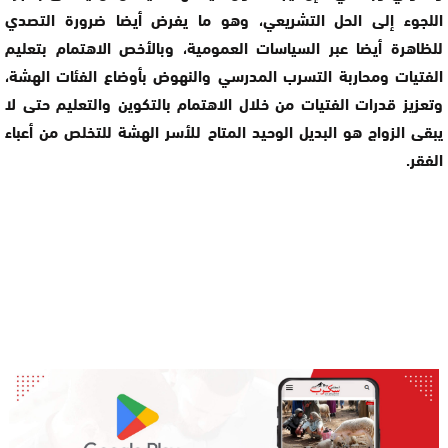
اللجوء إلى الحل التشريعي، وهو ما يفرض أيضا ضرورة التصدي
للظاهرة أيضا عبر السياسات العمومية، وبالأخص الاهتمام بتعليم
الفتيات ومحاربة التسرب المدرسي والنهوض بأوضاع الفئات الهشة،
وتعزيز قدرات الفتيات من خلال الاهتمام بالتكوين والتعليم حتى لا
يبقى الزواج هو البديل الوحيد المتاح للأسر الهشة للتخلص من أعباء
الفقر.