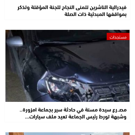
فيدرالية الناشرين تتمنى النجاح للجنة المؤقتة وتذكر
بمواقفها المبدئية ذات الصلة
مستجدات
مصـ.رع سيدة مسنة في حادثة سير بجماعة امزورة..
وشبهة تورط رئيس الجماعة تعيد ملف سيارات…