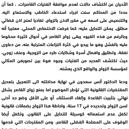
الأحيان عن اكتشاف حالات لعدم موافقة الفتيات القاصرات، ، كما أن
عددا من المحاكم سنت اجراء استدعاء الخاطب والاستماع اليه،
والتنصيص على اسمه في مقرر الاذن بالزواج، تفاديا لمنح اذن قضائي
مطلق، يمكن التحايل عليه؛ كما فرضت الاختصاص المحلي، معتبرا أنه
وبالرغم من هذه القيود يبقى زواج القاصر في أحوال كثيرة محكوما
عليه بالفشل وهو ما يبدو في كثرة النزاعات المترتبة عنه، من دعاوى
نفقة، وتطليق واهمال أسرة وشكايات طرد من الزوجية، وعنف زوجي،
حيث تكتشف العديد من الفتيات وجود هوة بين تصورهن المثالي
لمؤسسة الزواج والواقع الذي يعشنه.
ودعا الدكتور أنس سعدون في نهاية مداخلته الى التعجيل بتعديل
المقتضيات القانونية التي تؤطر الموضوع اما بمنع زواج القاصر بشكل
نهائي بتثبيت القاعدة وإلغاء الاستثناء، أو على الأقل وضع حد أدنى
لسن الزواج وتحديده في 17 سنة، واحاطة هذا الزواج بضمانات قانونية
تكفل عدم استعماله كوسيلة للتحايل على القانون، وتكفل أيضا
الوقوف على المصلحة الفضلى للقاصر، ومن المقترحات التي قدمها