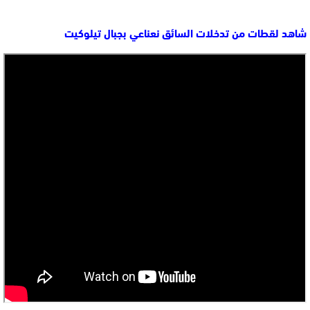
شاهد لقطات من تدخلات السائق نعناعي بجبال تيلوكيت