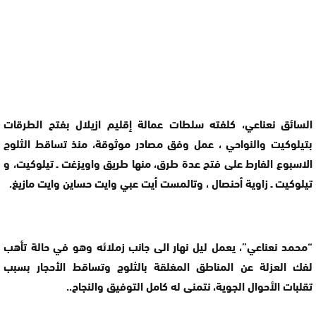
السائق نعناعي، كلفته سلطات عمالة إقليم ازيلال بفتح الطرقات
بتيلوكيت والنواحي ، عمل وفق مصادر موثوقة، منذ تساقط الثلوج
الاسبوع الفارط على فتح عدة طرق، منها طريق واويزغت ـ تيلوكيت، و
تيلوكيت ـ زاوية أحنصال ، وتالمست أيت عبي وايت حساين وايت مازيغ.
“محمد نعناعي”، يعمل ليل نهار الى جانب زملائه وهو في حالة تأهب
لفك العزلة عن المناطق المغلقة بالثلوج وتساقط الأحجار بسبب
تقلبات الأحوال الجوية، نتمنى له كامل التوفيق والنجاح..