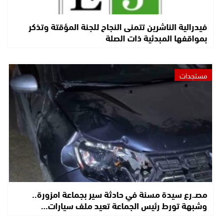
فيدرالية الناشرين تتمنى النجاح للجنة المؤقتة وتذكر
بمواقفها المبدئية ذات الصلة
مستجدات
مصـ.رع سيدة مسنة في حادثة سير بجماعة امزورة..
وشبهة تورط رئيس الجماعة تعيد ملف سيارات…