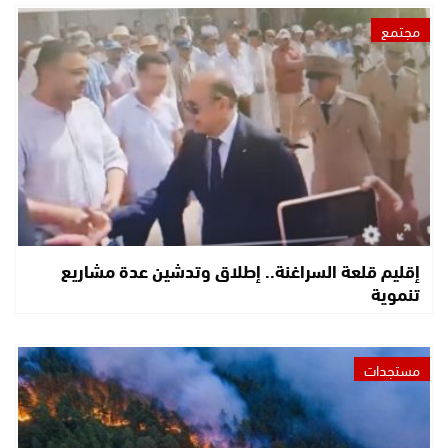
مجتمع
إقليم قلعة السراغنة.. إطلاق وتدشين عدة مشاريع
تنموية
مستجدات