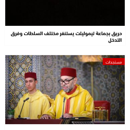
حريق بجماعة تيموليلت يستنفر مختلف السلطات وفرق
التدخل
مستجدات