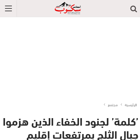
الرئيسية
مجتمع
’كلمة’ لجنود الخفاء الذين هزموا
جبال الثلج بمرتفعات إقليم