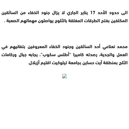
الى حدود الأحد 17 يناير الجاري لا يزال جنود الخفاء من السائقين
المكلفين بفتح الطرقات المغلقة بالثلوج يواصلون مهماتهم الصعبة .
محمد نعناعي أحد السائقين وجنود الخفاء المعروفين بتفانيهم في
العمل والجدية، رصدته كاميرا “أطلس سكوب”، يجابه جبال وركامات
الثلج بمنطقة أيت حساين بجامعة تيلوكيت اقليم أزيلال.