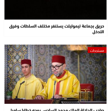
حريق بجماعة تيموليلت يستنفر مختلف السلطات وفرق
التدخل
مستجدات
صاحب الجلالة الملك محمد السادس يوجه خطابا ساميا