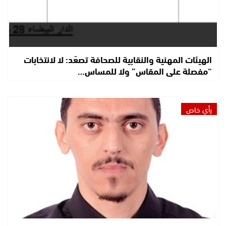
الهيئات المهنية والنقابية للصحافة تصعّد: لا لانتخابات
“مفصلة على المقاس” ولا للمساس…
رأي خاص