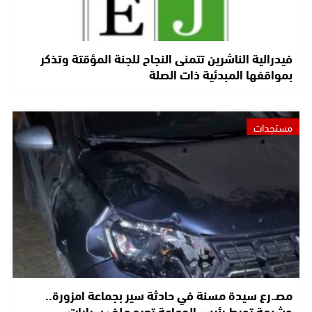
فيدرالية الناشرين تتمنى النجاح للجنة المؤقتة وتذكر
بمواقفها المبدئية ذات الصلة
مستجدات
مصـ.رع سيدة مسنة في حادثة سير بجماعة امزورة..
وشبهة تورط رئيس الجماعة تعيد ملف سيارات…