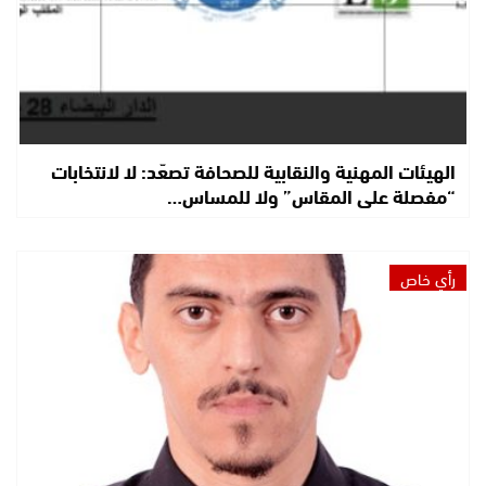
الهيئات المهنية والنقابية للصحافة تصعّد: لا لانتخابات
“مفصلة على المقاس” ولا للمساس…
رأي خاص