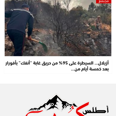
مجتمع
أزيلال… السيطرة على 95% من حريق غابة “أنفك” بأفورار
بعد خمسة أيام من…