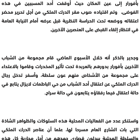
بأفورار إلى عين المكان حيث أوقفت أحد المسببين في هذه
الفوضى، وتم اقتياده صوب مقر الدرك الملكي من أجل تحرير محضر
اعتقاله ووضعه تحت الحراسة النظرية قبل عرضه أمام النيابة العامة
في انتظار إلقاء القبض على العنصرين الآخرين
.
وجدير بالذكر أنه خلال الأسبوع الماضي قام مجموعة من الشباب
الآخرين بأفورار بدورهم بالعربدة تحت تأثير المخدرات وقاموا بالاعتداء
على مجموعة من الأشخاص منهم عون سلطة، وأسفر تدخل رجال
الدرك الملكي عن اعتقال أحد الشباب من حي الباطمات لايزال يتابع في
حالة اعتقال فيما رفقاؤه يتابعون في حالة سراح.
واستنكر عدد من الفعاليات المحلية هذه السلوكات والظواهر الشاذة
التي بات الشارع العام مسرحا لها، علما أن عناصر الدرك الملكي
والسلطة المحلية يبدلون قصارى جهدهم من أجل محاربة كل هذه