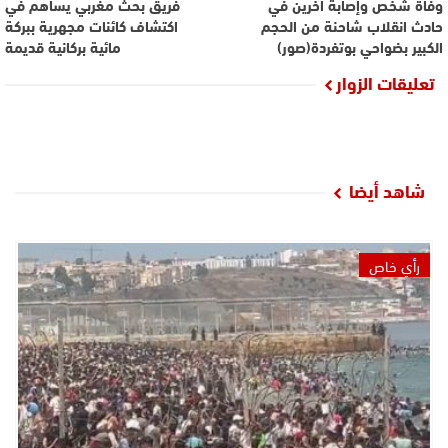
وفاة شخص وإصابة آخرين في
فريق بحث مغربي يساهم في
حادث انقلاب شاحنة من الحجم
اكتشاف كائنات مجهرية ببركة
الكبير بضواحي بوتفردة(صور)
مائية بركانية قديمة
تعليقات الزوار
شاهد أيضا
رأي خاص