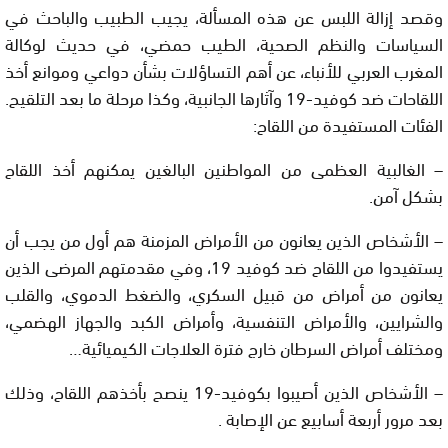
وقصد إزالة اللبس عن هذه المسألة، يجيب الطبيب والباحث في
السياسات والنظم الصحية، الطيب حمضي، في حديث لوكالة
المغرب العربي للأنباء، عن أهم التساؤلات بشأن دواعي وموانع أخذ
اللقاحات ضد كوفيد-19 وآثارها الجانبية، وكذا مرحلة ما بعد التلقيح.
الفئات المستفيدة من اللقاح:
– الغالبية العظمى من المواطنين البالغين يمكنهم أخذ اللقاح
بشكل آمن.
– الأشخاص الذين يعانون من الأمراض المزمنة هم أول من يجب أن
يستفيدوا من اللقاح ضد كوفيد 19، وفي مقدمتهم المرضى الذين
يعانون من أمراض من قبيل السكري، والضغط الدموي، والقلب
والشرايين، والأمراض التنفسية، وأمراض الكبد والجهاز الهضمي،
ومختلف أمراض السرطان خارج فترة العلاجات الكيميائية…
– الأشخاص الذين أصيبوا بكوفيد-19 ينصح بأخذهم اللقاح، وذلك
بعد مرور أربعة أسابيع عن الإصابة .