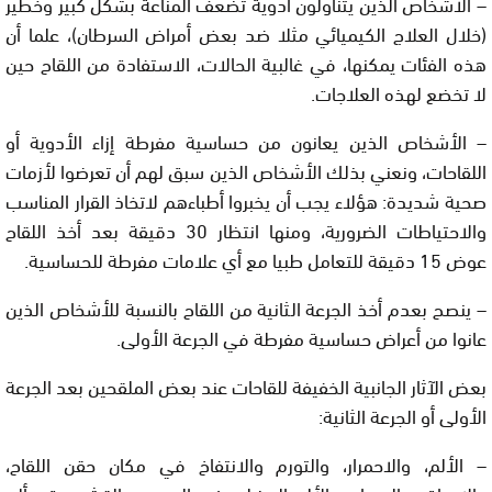
– الأشخاص الذين يتناولون أدوية تضعف المناعة بشكل كبير وخطير
(خلال العلاج الكيميائي مثلا ضد بعض أمراض السرطان)، علما أن
هذه الفئات يمكنها، في غالبية الحالات، الاستفادة من اللقاح حين
لا تخضع لهذه العلاجات.
– الأشخاص الذين يعانون من حساسية مفرطة إزاء الأدوية أو
اللقاحات، ونعني بذلك الأشخاص الذين سبق لهم أن تعرضوا لأزمات
صحية شديدة: هؤلاء يجب أن يخبروا أطباءهم لاتخاذ القرار المناسب
والاحتياطات الضرورية، ومنها انتظار 30 دقيقة بعد أخذ اللقاح
عوض 15 دقيقة للتعامل طبيا مع أي علامات مفرطة للحساسية.
– ينصح بعدم أخذ الجرعة الثانية من اللقاح بالنسبة للأشخاص الذين
عانوا من أعراض حساسية مفرطة في الجرعة الأولى.
بعض الآثار الجانبية الخفيفة للقاحات عند بعض الملقحين بعد الجرعة
الأولى أو الجرعة الثانية:
– الألم، والاحمرار، والتورم والانتفاخ في مكان حقن اللقاح،