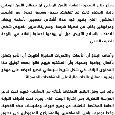
وذكر بلاغ للمديرية العامة للأمن الوطني أن مصالح الأمن الوطني
بالدار البيضاء كانت قد تفاعلت، بجدية وسرعة كبيرة، مع الشريط
المنشور، الذي يظهر فيه عدة أشخاص مدججين بأسلحة بيضاء،
ومرفوقين بكلب من فصيلة شرسة، وهم يتظاهرون بتعريض شخص
للاعتداء بالسلاح الأبيض قبل أن يوثقوا لعملية إلقائه في بالوعة
للصرف الصحي.
وأضاف البلاغ أن الأبحاث والتحريات المنجزة أظهرت أن الأمر يتعلق
بأفعال إجرامية وهمية، وأن المشتبه فيهم كانوا بصدد توثيق هذا
المحتوى الزائف في شكل شريط سينمائي قصير لعرضه على موقع
يوتيوب مقابل عائدات مالية على المشاهدات المسجلة.
وقد تم، وفق البلاغ، الاحتفاظ بثلاثة من المشتبه فيهم تحت تدبير
الحراسة النظرية، رهن إشارة البحث الذي يجري تحت إشراف النيابة
العامة المختصة، للكشف عن جميع ظروف وملابسات هذه القضية،
وكذا توقيف باقي المساهمين والمشاركين المتورطين في تصوير