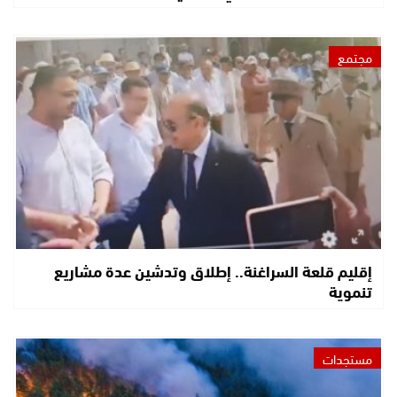
مجتمع
إقليم قلعة السراغنة.. إطلاق وتدشين عدة مشاريع
تنموية
مستجدات