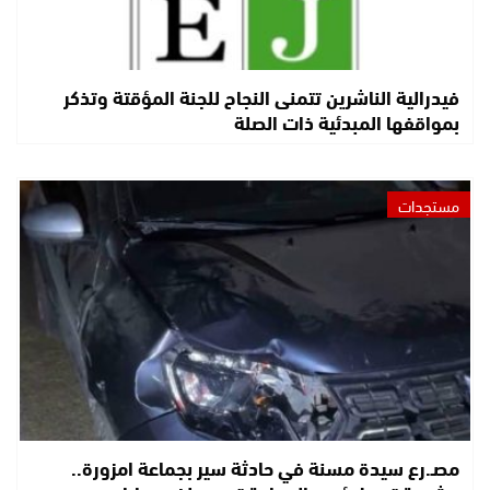
فيدرالية الناشرين تتمنى النجاح للجنة المؤقتة وتذكر
بمواقفها المبدئية ذات الصلة
مستجدات
مصـ.رع سيدة مسنة في حادثة سير بجماعة امزورة..