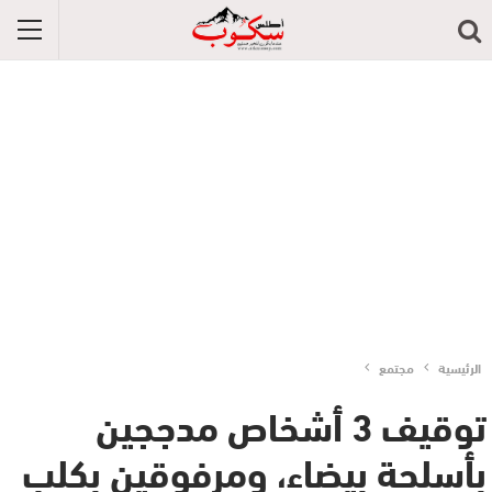
الرئيسية
مجتمع
توقيف 3 أشخاص مدججين
بأسلحة بيضاء، ومرفوقين بكلب