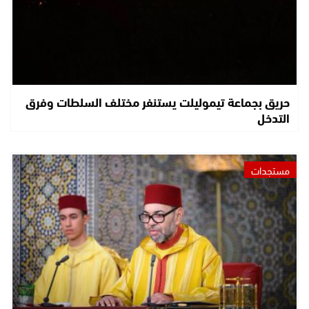
حريق بجماعة تيموليلت يستنفر مختلف السلطات وفرق
التدخل
مستجدات