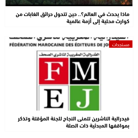
ماذا يحدث في العالم؟.. حين تتحول حرائق الغابات من
كوارث محلية إلى أزمة عالمية
مستجدات
فيدرالية الناشرين تتمنى النجاح للجنة المؤقتة وتذكر
بمواقفها المبدئية ذات الصلة