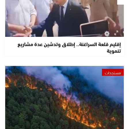
إقليم قلعة السراغنة.. إطلاق وتدشين عدة مشاريع
تنموية
مستجدات