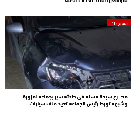
مستجدات
مصـ.رع سيدة مسنة في حادثة سير بجماعة امزورة..
وشبهة تورط رئيس الجماعة تعيد ملف سيارات…