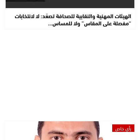
الهيئات المهنية والنقابية للصحافة تصعّد: لا لانتخابات
“مفصلة على المقاس” ولا للمساس…
رأي خاص