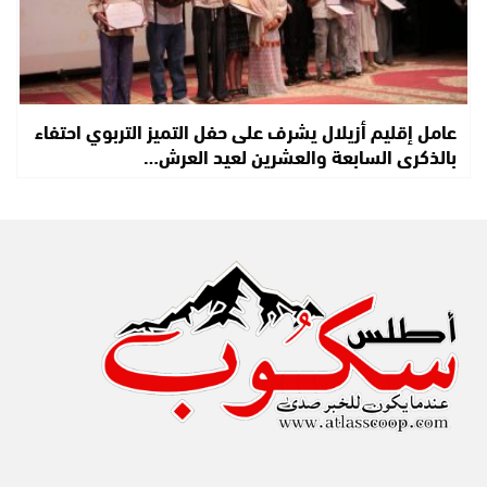
عامل إقليم أزيلال يشرف على حفل التميز التربوي احتفاء
بالذكرى السابعة والعشرين لعيد العرش…