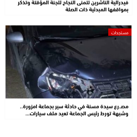
فيدرالية الناشرين تتمنى النجاح للجنة المؤقتة وتذكر
بمواقفها المبدئية ذات الصلة
مستجدات
مصـ.رع سيدة مسنة في حادثة سير بجماعة امزورة..
وشبهة تورط رئيس الجماعة تعيد ملف سيارات…