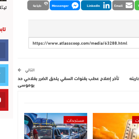
Email
LinkedIn
Messenger
طباعة
تيڭل
تاب
التالي
ربته
تأخر إصلاح عطب بقنوات السقي يلحق الضرر بفلاحي حد
بوموسى
ت
مستجدات