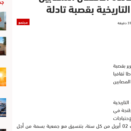
جد
التاريخية بقصبة تادلة
مجتمع
ير بقصبة
لجاري نشاطا ثقافيا
لمصابين
بة الذكرى 74 للزيارة التاريخية
 طنجة في
الإحتياجات
الخاصة، واليوم العالمي للتوحد الذي يصادف 02 أبريل من كل سنة، بتنسيق مع جمعية بسمة من أجل