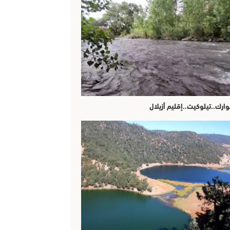
وارك..تيلوكيت..إقليم أزيلال