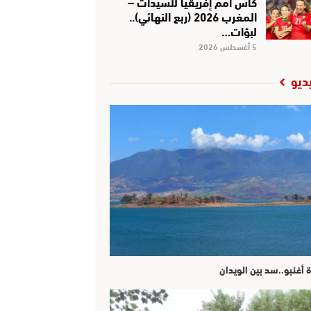
كأس أمم إفريقيا للسيدات –
المغرب 2026 (ربع النهائي)..
لبؤات…
5 أغسطس 2026
ديو
ة أغنبو..سد بين الويدان