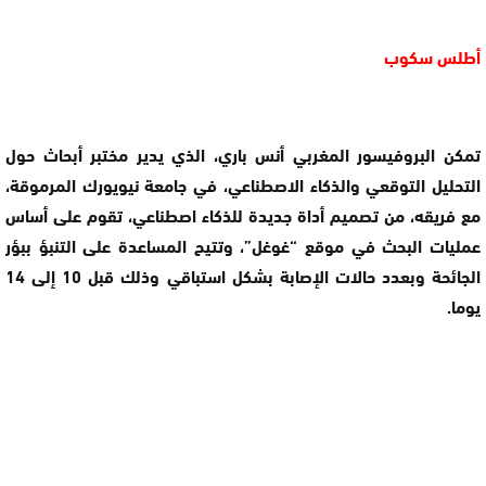
أطلس سكوب
تمكن البروفيسور المغربي أنس باري، الذي يدير مختبر أبحاث حول
التحليل التوقعي والذكاء الاصطناعي، في جامعة نيويورك المرموقة،
مع فريقه، من تصميم أداة جديدة للذكاء اصطناعي، تقوم على أساس
عمليات البحث في موقع “غوغل”، وتتيح المساعدة على التنبؤ ببؤر
الجائحة وبعدد حالات الإصابة بشكل استباقي وذلك قبل 10 إلى 14
يوما.