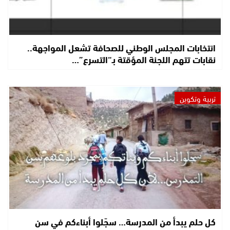
انتخابات المجلس الوطني للصحافة تشعل المواجهة..
نقابات تتهم اللجنة المؤقتة بـ“التسرع”…
تربية وتكوين
كل حلم يبدأ من المدرسة… سجّلوا أبناءكم في سن