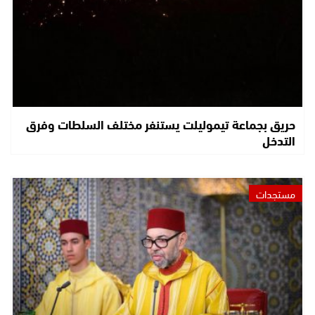
حريق بجماعة تيموليلت يستنفر مختلف السلطات وفرق
التدخل
مستجدات