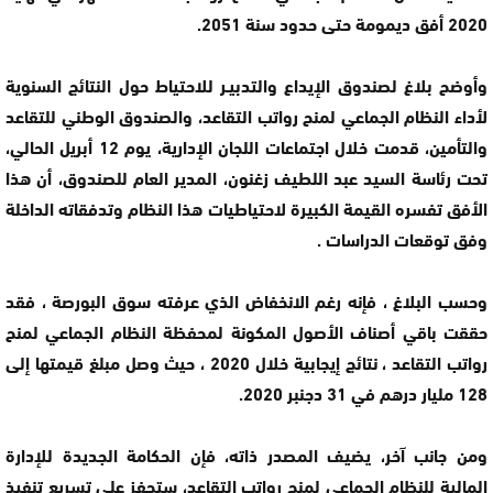
2020 أفق ديمومة حتى حدود سنة 2051.
وأوضح بلاغ لصندوق الإيداع والتدبيـر للاحتياط حول النتائج السنوية
لأداء النظام الجماعي لمنح رواتب التقاعد، والصندوق الوطني للتقاعد
والتأمين، قدمت خلال اجتماعات اللجان الإدارية، يوم 12 أبريل الحالي،
تحت رئاسة السيد عبد اللطيف زغنون، المدير العام للصندوق، أن هذا
الأفق تفسره القيمة الكبيرة لاحتياطيات هذا النظام وتدفقاته الداخلة
وفق توقعات الدراسات .
وحسب البلاغ ، فإنه رغم الانخفاض الذي عرفته سوق البورصة ، فقد
حققت باقي أصناف الأصول المكونة لمحفظة النظام الجماعي لمنح
رواتب التقاعد ، نتائج إيجابية خلال 2020 ، حيث وصل مبلغ قيمتها إلى
128 مليار درهم في 31 دجنبر 2020.
ومن جانب آخر، يضيف المصدر ذاته، فإن الحكامة الجديدة للإدارة
المالية للنظام الجماعي لمنح رواتب التقاعد، ستحفز على تسريع تنفيذ