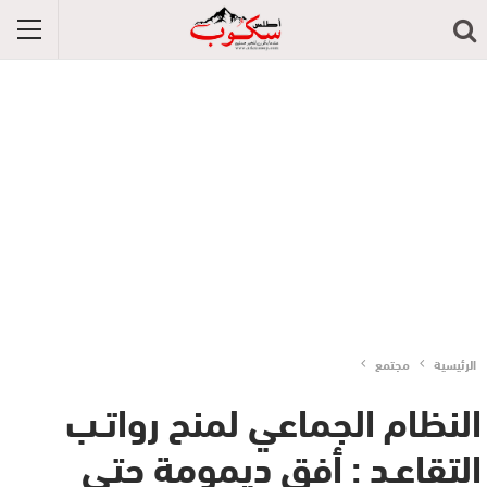
الرئيسية
مجتمع
النظام الجماعي لمنح رواتـب
التقاعـد : أفق ديمومة حتى