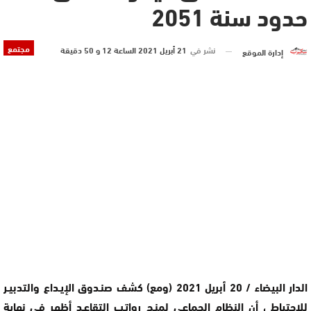
حدود سنة 2051
مجتمع
نشر في
21 أبريل 2021 الساعة 12 و 50 دقيقة
إدارة الموقع
الدار البيضاء / 20 أبريل 2021 (ومع) كشف صنـدوق الإيـداع والتدبيـر
للاحتياط ، أن النظام الجماعي لمنـح رواتـب التقاعـد أظهر في نهاية