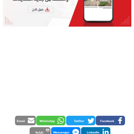
Email
WhatsApp
Twitter
Facebook
LinkedIn
Messenger
طباعة