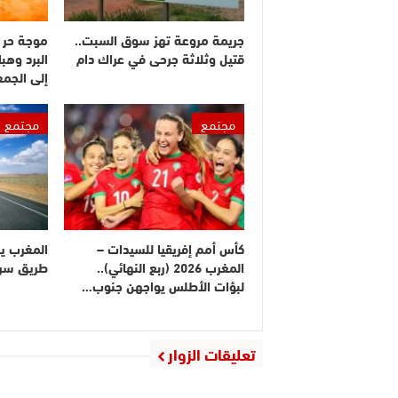
جريمة مروعة تهز سوق السبت..
موجة حر 
قتيل وثلاثة جرحى في عراك دام
البرد وهبا
إلى الجم
مجتمع
مجتمع
كأس أمم إفريقيا للسيدات –
المغرب ي
المغرب 2026 (ربع النهائي)..
طريق سريع
لبؤات الأطلس يواجهن جنوب…
تعليقات الزوار