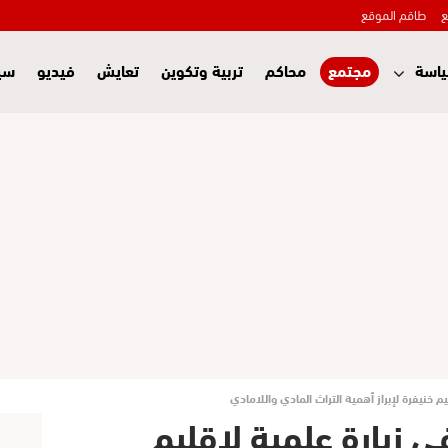
ع
طاقم الموقع
اسة
مجتمع
محاكم
تربية وتكوين
تعايش
فيديو
سي
م خنيفرة لإبراز أهمية التراث المادي واللامادي
ي زيارة علمية لإقليم