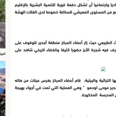
يا واجتماعيا أن تشكل دفعة قوية للتنمية البشرية بالإقليم
ع من المستوى المعيشي للساكنة خصوصا لدى الفئات الهشة
اث الطبيعي حيث زار أعضاء المركز منطقة أجدير للوقوف على
ف فيه شجرة الأرز حضورا كثيفا وكفضاء تاريخي شاهد على
امين
 التراثية والبيئية، قام أعضاء المركز بغرس عينات من هاته
أجدير موحى اوحمو ” وهي العملية التي تمت في أجواء بهيجة
ل المدرسة المذكورة.