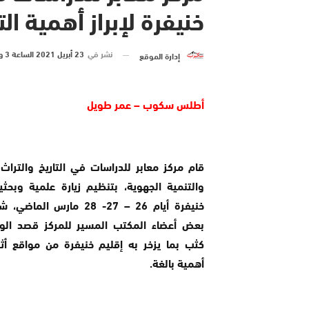
خنيفرة لإبراز أهمية ال
نشر في
23 أبريل 2021 الساعة 3 و 21 دقيقة
إدارة الموقع
أطلس سكوب – عمر طويل
قام مركز معابر للدراسات في التاريخ والتراث 
والتنمية الجهوية، بتنظيم زيارة علمية وبحثي
خنيفرة أيام 26 – 27- 28 مارس ال
بعض أعضاء المكتب المسير للمركز قصد ال
كثب بما يزخر به إقليم خنيفرة من مواقع أ
أهمية بالغة.