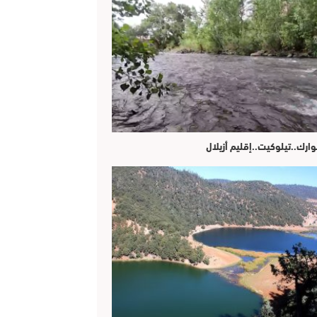
وارك..تيلوكيت..إقليم أزيلال