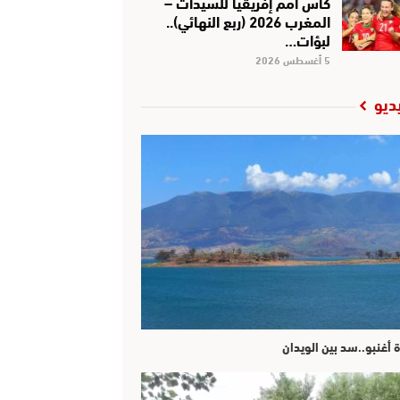
كأس أمم إفريقيا للسيدات –
المغرب 2026 (ربع النهائي)..
لبؤات…
5 أغسطس 2026
ديو
ة أغنبو..سد بين الويدان