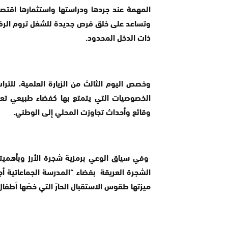
المهمة عند جردها ودراستها واستثمارها اقتصاد
وتساعد على خلق فرص جديدة للشغل تروم الرف
ذات الدخل المحدود.
وخصص اليوم الثالث من الزيارة العلمية، للتر
الخصوصيات التي يتمتع بها كفضاء طبيعي تعر
وقائع وأحداث تجاوزت المحلي إلى الوطني.
وفي سياق الوعي برمزية شجرة الأرز وبأهميتها
الشجرة العريقة بفضاء “المدرسة الجماعاتية 
ميزتها طقوس الاستقبال الحارّ التي خصّها أطفا