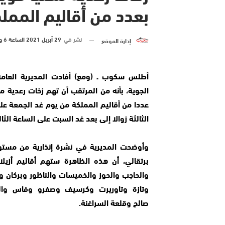
بعدد من أقاليم الممل
نشر في
29 أبريل 2021 الساعة 6 و 24 دقيقة
إدارة الموقع
أطلس سكوب ـ
(ومع) أفادت المديرية العامة
الجوية، بأنه من المرتقب أن تهم زخات رعدية مح
عددا من أقاليم المملكة من يوم غد الجمعة عل
الثالثة زوالا إلى بعد غد السبت على الساعة الثال
وأوضحت المديرية في نشرة إنذارية من مست
برتقالي، أن هذه الظاهرة ستهم أقاليم أزيلا
والحاجب والحوز والخميسات والناظور وبركان و
وتازة وتاوريرت وكرسيف وصفرو وفاس وال
صالح وقلعة السراغنة.