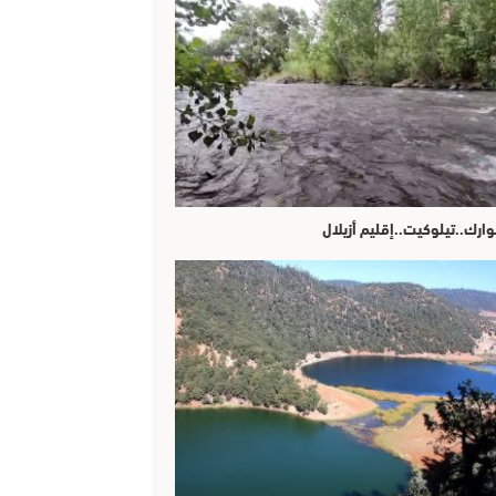
وارك..تيلوكيت..إقليم أزيلال