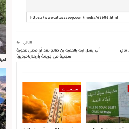
التالي
 ماي
أب يقتل ابنه بالفقيه بن صالح بعد أن قضى عقوبة
سجنية في جريمة بأزيلال(فيديو)
امين
مستجدات
وعة تهز سوق السبت..
موجة حر وزخات رعدية مع تساقط