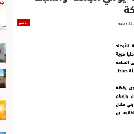
جد
كة
مجتمع
 للأرصاد
ليا قوية
ى الساعة
ثة صباحا.
وى يقظة
ل وإفران
بني ملال
فقيه بن