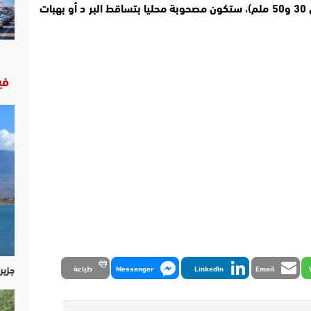
وأضاف المصدر ذاته أن هذه الزخات الرعدية (من 30 و50 ملم)، ستكون مصحوبة محليا بتساقط البر د أو بهبات
في
جزير
Email
LinkedIn
Messenger
طباعة