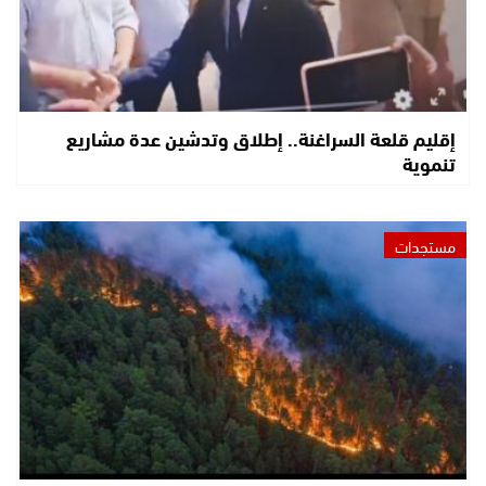
إقليم قلعة السراغنة.. إطلاق وتدشين عدة مشاريع
تنموية
مستجدات