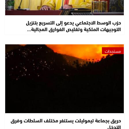
حزب الوسط الاجتماعي يدعو إلى التسريع بتنزيل
التوجيهات الملكية وتقليص الفوارق المجالية…
مستجدات
حريق بجماعة تيموليلت يستنفر مختلف السلطات وفرق
التدخل