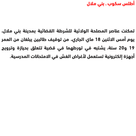
أطلس سكوب ـ بني ملال
تمكنت عناصر المصلحة الولائية للشرطة القضائية بمدينة بني ملال،
يوم أمس الاثنين 18 ماي الجاري، من توقيف طالبين يبلغان من العمر
19 و20 سنة، يشتبه في تورطهما في قضية تتعلق بحيازة وترويج
أجهزة إلكترونية تستعمل لأغراض الغش في الامتحانات المدرسية.