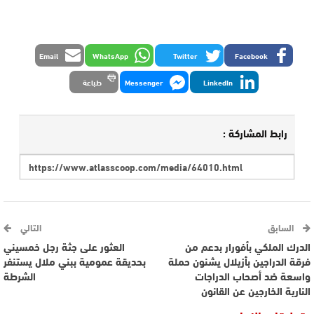
Email
WhatsApp
Twitter
Facebook
LinkedIn
Messenger
طباعة
رابط المشاركة :
السابق
التالي
الدرك الملكي بأفورار بدعم من
العثور على جثة رجل خمسيني
فرقة الدراجين بأزيلال يشنون حملة
بحديقة عمومية ببني ملال يستنفر
واسعة ضد أصحاب الدراجات
الشرطة
النارية الخارجين عن القانون