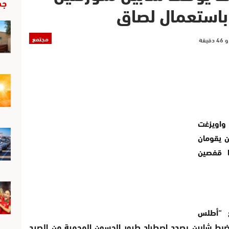
جد
باستعمال لصاق
مجتمع
واويزغت
ابين يقومان
ا قفصين
 “أطلس
ضبط شابين بصدد اصطياد طيور الحسون المحمية من الصيد