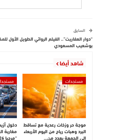
السابق
“دوار العفاريت”.. الفيلم الروائي الطويل الأول للمخ
بوشعيب المسعودي
شاهد أيضا
مستجدات
مستجدا
موجة حر وزخات رعدية مع تساقط
البرد وهبات رياح من اليوم الأربعاء
مغاربة ال
إلى الجمعة بعدد من…
“مرحبا 2026”