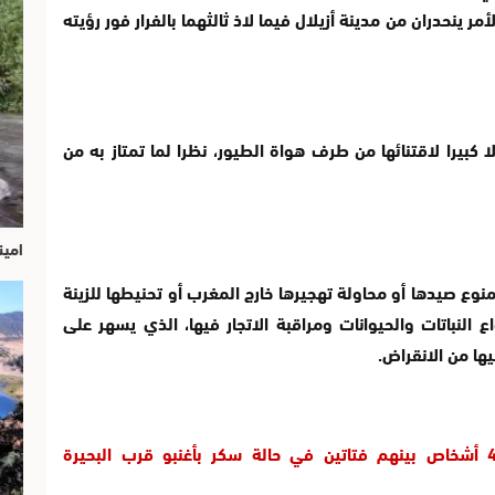
أمر ينحدران من مدينة أزيلال فيما لاذ ثالثهما بالفرار فور رؤيته
كبيرا لاقتنائها من طرف هواة الطيور، نظرا لما تمتاز به من
امين
وع صيدها أو محاولة تهجيرها خارج المغرب أو تحنيطها للزينة
متعلق بحماية أنواع النباتات والحيوانات ومراقبة الاتجار فيها، الذي يسهر على
ها من الانقراض.
الدرك الملكي بواويزغت يوقف 4 أشخاص بينهم فتاتين في حالة سكر بأغنبو قرب البحيرة