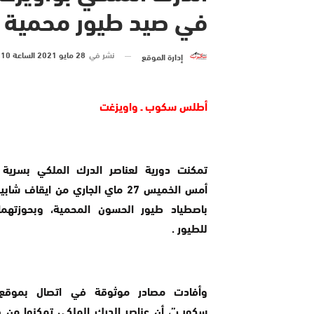
في صيد طيور محمية 
نشر في
28 مايو 2021 الساعة 10 و 46 دقيقة
إدارة الموقع
أطلس سكوب ـ واويزغت
تمكنت دورية لعناصر الدرك الملكي بسرية 
أمس الخميس 27 ماي الجاري من ايقاف ش
باصطياد طيور الحسون المحمية، وبحوزتهم
للطيور .
وأفادت مصادر موثوقة في اتصال بموقع
سكوب”، أن عناصر الدرك الملكي تمكنوا من 