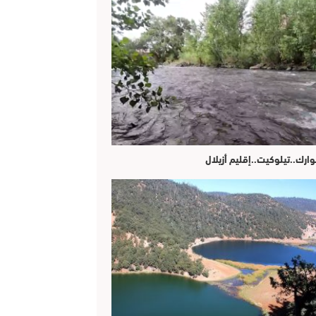
وارك..تيلوكيت..إقليم أزيلال