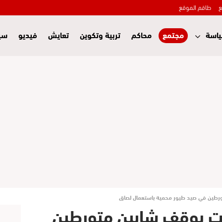
ع
طاقم الموقع
اسة
مجتمع
محاكم
تربية وتكوين
تعايش
فيديو
سي
ورطين في صيد طيور محمية باستعمال لصاق
غت يوقف شابين متورطين