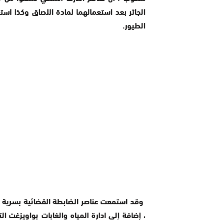
الجائر بعد استعمالهما لمادة اللصاق وكذا ا
الطيور.
وقد استمعت عناصر الضابطة القضائية بسرية ا
، إضافة إلى ادارة المياه والغابات بواويزغت