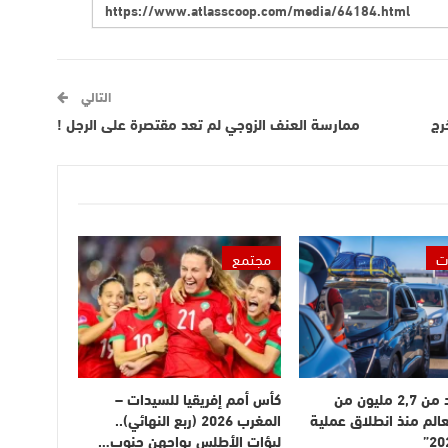
التالي
رج
ممارسة العنف الزوجي لم تعد مقتصرة على الرجل !
ت
مجتمع
دخول أزيد من 2,7 مليون من
كأس أمم إفريقيا للسيدات –
عالم منذ انطلاق عملية
المغرب 2026 (ربع النهائي)..
لبؤات الأطلس يواجهن جنوب…