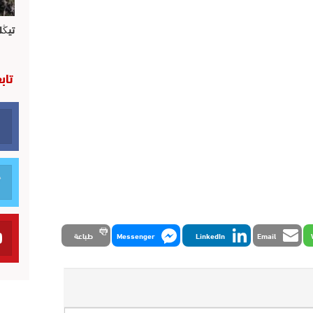
تيڭل
تاب
Email
LinkedIn
Messenger
طباعة