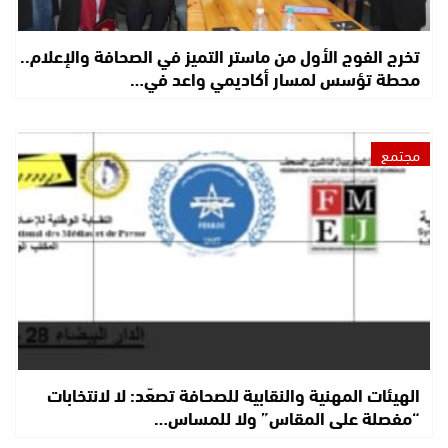
تخرج الفوج الأول من ماستر التميز في الصحافة والإعلام..
محطة تؤسس لمسار أكاديمي واعد في…
مجتمع
الهيئات المهنية والنقابية للصحافة تصعّد: لا لانتخابات
“مفصلة على المقاس” ولا للمساس…