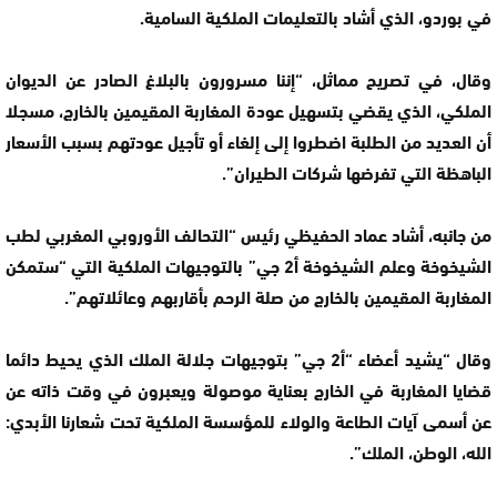
في بوردو، الذي أشاد بالتعليمات الملكية السامية.
وقال، في تصريح مماثل، “إننا مسرورون بالبلاغ الصادر عن الديوان
الملكي، الذي يقضي بتسهيل عودة المغاربة المقيمين بالخارج، مسجلا
أن العديد من الطلبة اضطروا إلى إلغاء أو تأجيل عودتهم بسبب الأسعار
الباهظة التي تفرضها شركات الطيران”.
من جانبه، أشاد عماد الحفيظي رئيس “التحالف الأوروبي المغربي لطب
الشيخوخة وعلم الشيخوخة أ2 جي” بالتوجيهات الملكية التي “ستمكن
المغاربة المقيمين بالخارج من صلة الرحم بأقاربهم وعائلاتهم”.
وقال “يشيد أعضاء “أ2 جي” بتوجيهات جلالة الملك الذي يحيط دائما
قضايا المغاربة في الخارج بعناية موصولة ويعبرون في وقت ذاته عن
عن أسمى آيات الطاعة والولاء للمؤسسة الملكية تحت شعارنا الأبدي:
الله، الوطن، الملك”.