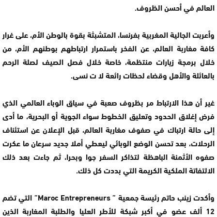
العالم في أحسن الظروف.
وأعربت الجالية المغربية بفرنسا، المتشبثة بقوة بالوطن الأم، على غرار
كافة مغاربة العالم، عن الفخر باستمرار ارتباطهم بوطنهم الأم، من
خلال برمجة زيارات منتظمة، خاصة خلال فصل الصيف لصلة الرحم
بالعائلة والأهل وقضاء لحظات رائعة لا ت نسى.
غير أن هذا الارتباط مر بظروف صعبة في سياق الوباء العالمي الذي
فرض إغلاق الحدود وتعليق الخطوط سواء الجوية أو البحرية، ما أدى
إلى حالة ارتباك في صفوف مغاربة العالم، قبل الإعلان عن استئناف
الرحلات، بعد تحسن الوضع الوبائي ليعطي أملا جديد سرعان ما عكرت
صفوه الأثمنة الباهظة لتذاكر السفر جوا وبحرا، ثم جاءت بعد ذلك
الالتفاتة الملكية الكريمة التي بددت كل ذلك.
وأكدت زينب حاتم رئيسة جمعية ” Maroc Entrepreneurs” التي تضم
12 ألف عضو في أكبر شبكة للأطر العليا والطلبة المغاربة الذين