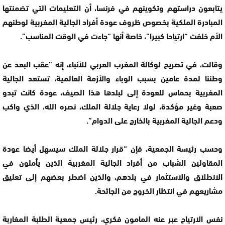
يتابعون دراستهم وتكوينهم في فرنسا، أن التعليمات التي تضمنتها
المبادرة الملكية بخصوص ظروف عودة أفراد الجالية المغربية لوطنهم
الأم خلفت “ارتياحا كبيرا”، خاصة أنها “جاءت في الوقت المناسب”.
وقالت، في تصريح لوكالة المغرب العربي للأنباء، إنه “عقب البعد عن
وطننا لمدة عامين بسبب الوباء والأزمة العالمية، تستعد الجالية
المغربية بحماس للعودة إلى لبلدها هذا الصيف، عودة كانت تبدو
صعبة وغير مؤكدة، لولا رعاية جلالة الملك، نصره الله، الذي واكب
ودعم الجالية المغربية بالخارج على الدوام”.
وحسب رئيسة الجمعية، فإن “قرار جلالة الملك سيسهل أيضا عودة
المقاولين الشباب من أفراد الجالية المغربية الذين يأملون في
الانطلاق والاستثمار في بلدهم، والذين اضطر بعضهم إلى تعليق
مشاريعهم في انتظار الخروج من الجائحة.
نفس الارتياح عبر عنه المامون فكري، رئيس جمعية الطلبة المغاربة