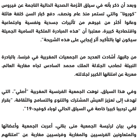
وبعد أن ذكر بأنه في سياق الأزمة الصحية الحالية الناجمة عن فيروس
“كورونا” والتي تستمر منذ عام ونصف، دفع كبار السن كلفة هائلة
وعانوا أكثر من غيرهم من تأثيرات جسدية ونفسية واجتماعية
واقتصادية كبيرة، معتبرا أن “هذه المبادرة الملكية السامية الجميلة
سيكون لها بالتأكيد أثر إيجابي على هذه الشريحة”.
من جانبها، أشادت العديد من الجمعيات المغربية في فرنسا، بالبادرة
النبيلة لصاحب الجلالة الملك محمد السادس تجاه مغاربة العالم،
معربة عن امتنانها الكبير لجلالته.
وفي هذا السياق، نوهت الجمعية الفرنسية المغربية “أصلي”، التي
تهدف إلى تعزيز العيش المشترك والتنوع والتسامح والثقافة، “بقرار
لقي ترحيبا كبيرا خاصة في السياق الحالي لوباء كوفيد-19”.
وفي بيان لرئيسة الجمعية منى بناني، أعربت الجمعية وأعضائها
والمتعاونين الفرنسيين والمغاربة وفرنسيين مغاربة عن “امتنانهم