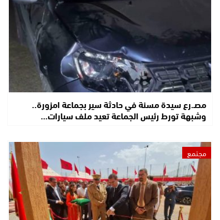
مصـ.رع سيدة مسنة في حادثة سير بجماعة امزورة..
وشبهة تورط رئيس الجماعة تعيد ملف سيارات…
مجتمع