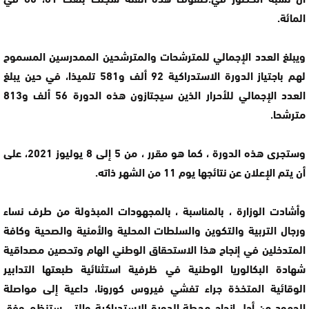
المائة.
ويبلغ العدد الإجمالي للمترشحات والمترشحين الممدرسين المسموح
لهم باجتياز الدورة الاستدراكية 92 ألف و581 تلميذا، في حين يبلغ
العدد الإجمالي للأحرار الذين سيجتازون هذه الدورة 56 ألف و813
مترشحا.
وستجرى هذه الدورة ، كما هو مقرر ، من 5 إلى 8 يوليوز 2021، على
أن يتم الإعلان عن نتائجها يوم 11 من الشهر ذاته.
وأشادت الوزارة ، بالمناسبة ، بالمجهودات المبذولة من طرف نساء
ورجال التربية والتكوين والسلطات المحلية والأمنية والصحية وكافة
المتدخلين في إنجاح هذا الاستحقاق الوطني الهام وتحصين مصداقية
شهادة البكالوريا الوطنية في ظرفية استثنائية طبعتها التدابير
الوقائية المتخذة جراء تفشي فيروس كورونا، داعية إلى مواصلة
الجهود من أجل إنجاح محطة الدورة الاستدراكية والتي ستنظم وفق