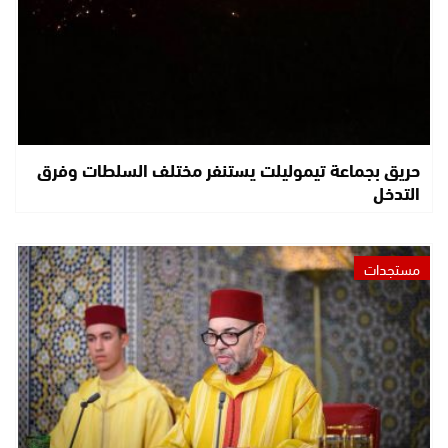
حريق بجماعة تيموليلت يستنفر مختلف السلطات وفرق
التدخل
مستجدات