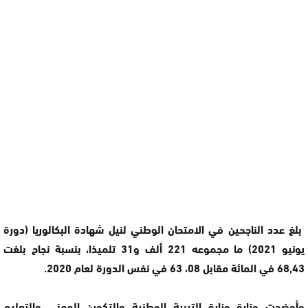
بلغ عدد الناجحين في الامتحان الوطني لنيل شهادة البكالوريا (دورة
يونيو 2021) ما مجموعه 221 ألف و31 تلميذا، بنسبة نجاح بلغت
68,43 في المائة مقابل 08، 63 في نفس الدورة لعام 2020.
وأوضحت وزارة وزارة التربية الوطنية والتكوين المهني والتعليم