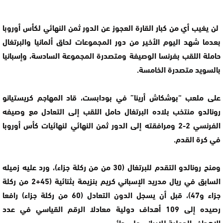
لن يغيب أي من كبار القارة العجوز عن الدور ثمن النهائي لكأس أوروبا
بعدما شهد اليوم الأخير من دور المجموعات لحاق ألمانيا والبرتغال
حاملة اللقب بفرنسا الوصيفة ومتصدرة المجموعة السادسة، وإسبانيا
بالسويد متصدرة الخامسة.
على ملعب “بوشكاش أرينا” في بودابست، قاد المهاجم كريستيانو
رونالدو منتخب بلاده البرتغال حامل اللقب إلى التعادل مع وصيفه
الفرنسي 2-2 ومرافقته إلى الدور ثمن النهائي لنهائيات كأس أوروبا
في كرة القدم.
ومنح رونالدو التقدم للبرتغال (30 من من ركلة جزاء)، ورد عليه زميله
السابق في ريال مدريد الإسباني كريم بنزيمة بثنائية (45+2 من ركلة
جزاء و47)، قبل أن يسجل الدون التعادل (60 من ركلة جزاء) رافعا
رصيده إلى 109 أهداف دولية معادلا الرقم القياسي في عدد
الاهداف الدولية للإيراني علي دائي.