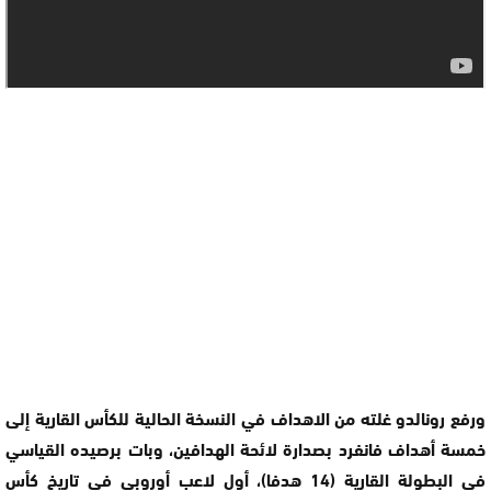
ورفع رونالدو غلته من الاهداف في النسخة الحالية للكأس القارية إلى
خمسة أهداف فانفرد بصدارة لائحة الهدافين، وبات برصيده القياسي
في البطولة القارية (14 هدفا)، أول لاعب أوروبي في تاريخ كأس