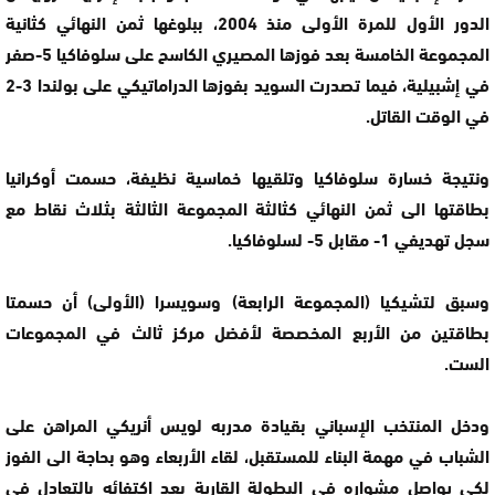
الدور الأول للمرة الأولى منذ 2004، ببلوغها ثمن النهائي كثانية
المجموعة الخامسة بعد فوزها المصيري الكاسح على سلوفاكيا 5-صفر
في إشبيلية، فيما تصدرت السويد بفوزها الدراماتيكي على بولندا 3-2
في الوقت القاتل.
ونتيجة خسارة سلوفاكيا وتلقيها خماسية نظيفة، حسمت أوكرانيا
بطاقتها الى ثمن النهائي كثالثة المجموعة الثالثة بثلاث نقاط مع
سجل تهديفي 1- مقابل 5- لسلوفاكيا.
وسبق لتشيكيا (المجموعة الرابعة) وسويسرا (الأولى) أن حسمتا
بطاقتين من الأربع المخصصة لأفضل مركز ثالث في المجموعات
الست.
ودخل المنتخب الإسباني بقيادة مدربه لويس أنريكي المراهن على
الشباب في مهمة البناء للمستقبل، لقاء الأربعاء وهو بحاجة الى الفوز
لكي يواصل مشواره في البطولة القارية بعد اكتفائه بالتعادل في