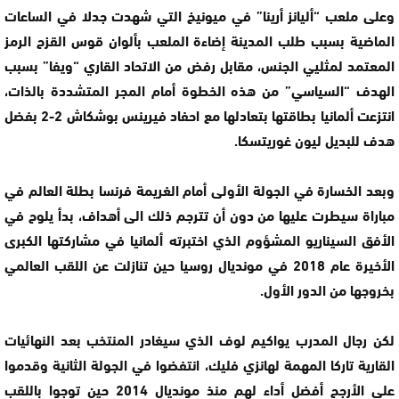
وعلى ملعب “أليانز أرينا” في ميونيخ التي شهدت جدلا في الساعات
الماضية بسبب طلب المدينة إضاءة الملعب بألوان قوس القزح الرمز
المعتمد لمثليي الجنس، مقابل رفض من الاتحاد القاري “ويفا” بسبب
الهدف “السياسي” من هذه الخطوة أمام المجر المتشددة بالذات،
انتزعت ألمانيا بطاقتها بتعادلها مع احفاد فيرينس بوشكاش 2-2 بفضل
هدف للبديل ليون غوريتسكا.
وبعد الخسارة في الجولة الأولى أمام الغريمة فرنسا بطلة العالم في
مباراة سيطرت عليها من دون أن تترجم ذلك الى أهداف، بدأ يلوح في
الأفق السيناريو المشؤوم الذي اختبرته ألمانيا في مشاركتها الكبرى
الأخيرة عام 2018 في مونديال روسيا حين تنازلت عن اللقب العالمي
بخروجها من الدور الأول.
لكن رجال المدرب يواكيم لوف الذي سيغادر المنتخب بعد النهائيات
القارية تاركا المهمة لهانزي فليك، انتفضوا في الجولة الثانية وقدموا
على الأرجح أفضل أداء لهم منذ مونديال 2014 حين توجوا باللقب