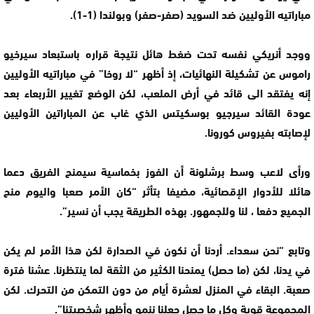
مباراتيه الأوليين ضد السويد (صفر-صفر) وبولندا (1-1).
ووجد أنريكي نفسه تحت ضغط هائل نتيجة قراره باستبعاد سيرخيو
راموس عن تشكيلة النهائيات، إذ أظهر “لا روخا” في مباراتيه الأوليين
إنه يفتقد الى قائد في أرض الملعب، لكن الوضع تغيير الأربعاء بعد
عودة القائد سيرجيو بوسكيتس الذي غاب عن المباراتين الأوليين
لإصابته بفيروس كورونا.
ورأى لاعب وسط برشلونة أن الفوز بخماسية سيمنح الفريق دعما
هائلا للأدوار الإقصائية، مضيفا بتأثر “كان الأمر صعبا واليوم منح
الجميع دفعا ، لنا وللجمهور. بهذه الطريقة يجب أن نسير”.
وتابع “نحن سعداء. أردنا أن نكون في الصدارة لكن هذا الأمر لم يكن
في يدنا، لكن (ما حصل) يمنحنا الكثير من الثقة لما ينتظرنا. عشنا فترة
صعبة. البقاء في المنزل لعشرة أيام من دون التمكن من التحرك. لكن
المجموعة قوية وكل ما حصل جعلنا ننمو وأظهر شخصيتنا”.