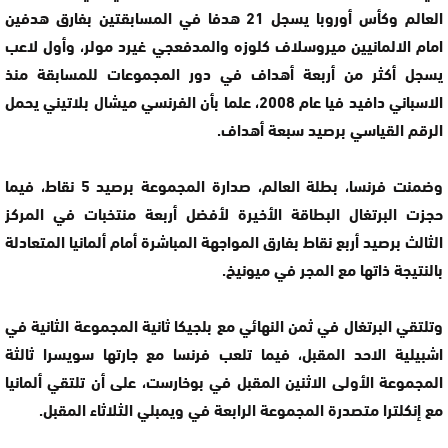
العالم وكأس أوروبا يسجل 21 هدفا في المسابقتين بفارق هدفين
امام الالمانيين ميروسلاف كلوزه والمدفعجي غيرد مولر، وأول لاعب
يسجل أكثر من أربعة أهداف في دور المجموعات للمسابقة منذ
الاسباني دافيد فيا عام 2008، علما بأن الفرنسي ميشال بلاتيني يحمل
الرقم القياسي برصيد سبعة أهداف.
وضمنت فرنسا، بطلة العالم، صدارة المجموعة برصيد 5 نقاط، فيما
حجزت البرتغال البطاقة الأخيرة لأفضل أربعة منتخبات في المركز
الثالث برصيد أربع نقاط بفارق المواجهة المباشرة أمام ألمانيا المتعادلة
بالنتيجة ذاتها مع المجر في ميونيخ.
وتلتقي البرتغال في ثمن النهائي مع بلجيكا ثانية المجموعة الثانية في
اشبيلية الاحد المقبل، فيما تلعب فرنسا مع جارتها سويسرا ثالثة
المجموعة الأولى الاثنين المقبل في بوخارست، على أن تلتقي ألمانيا
مع إنكلترا متصدرة المجموعة الرابعة في ويمبلي الثلاثاء المقبل.