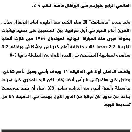
العالمي الرابع بفوزهم على البرتغال حاملة اللقب 4-2.
ولم يقدم “مانشافت” الأربعاء الكثير مما أظهره أمام البرتغال وعانى
الأمرين أمام المجر في أول مواجهة بين المنتخبين على صعيد نهائيات
بطولة كبرى منذ المباراة النهائية لمونديال 1954 حين فازت ألمانيا
الغربية 3-2 بعدما كانت متخلفة أمام فيرينس بوشكاش ورفاقه 2-3
وخاسرة لمواجهة المنتخبين في الدور الأول من البطولة ذاتها 3-8.
وتخلف الألمان أولا في الدقيقة 11 بهدف رأسي جميل لأدم شالاي،
وعادل كاي هافيرتس بالرأس أيضا (66) لكن الرد المجري كان سريعا
بواسطة رأسية أخرى من أندراس شافر (68)، قبل أن ينقذ غوريتسكا
بلاده من خروج ثان تواليا من الدور الأول بهدف في الدقيقة 84 من
تسديدة قوية.