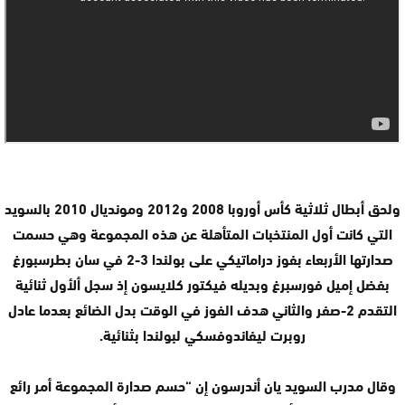
ولحق أبطال ثلاثية كأس أوروبا 2008 و2012 ومونديال 2010 بالسويد
التي كانت أول المنتخبات المتأهلة عن هذه المجموعة وهي حسمت
صدارتها الأربعاء بفوز دراماتيكي على بولندا 3-2 في سان بطرسبورغ
بفضل إميل فورسبرغ وبديله فيكتور كلايسون إذ سجل ألأول ثنائية
التقدم 2-صفر والثاني هدف الفوز في الوقت بدل الضائع بعدما عادل
روبرت ليفاندوفسكي لبولندا بثنائية.
وقال مدرب السويد يان أندرسون إن “حسم صدارة المجموعة أمر رائع