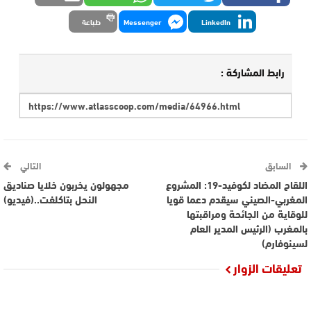
LinkedIn
Messenger
طباعة
رابط المشاركة :
السابق
التالي
اللقاح المضاد لكوفيد-19: المشروع
مجهولون يخربون خلايا صناديق
المغربي-الصيني سيقدم دعما قويا
النحل بتاكلفت..(فيديو)
للوقاية من الجائحة ومراقبتها
بالمغرب (الرئيس المدير العام
لسينوفارم)
تعليقات الزوار