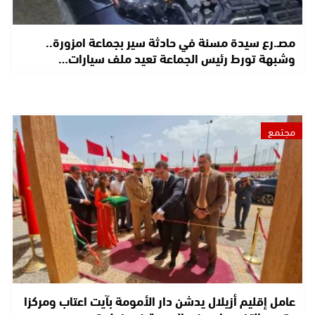
مصـ.رع سيدة مسنة في حادثة سير بجماعة امزورة..
وشبهة تورط رئيس الجماعة تعيد ملف سيارات…
مجتمع
عامل إقليم أزيلال يدشن دار الأمومة بآيت اعتاب ومركزا