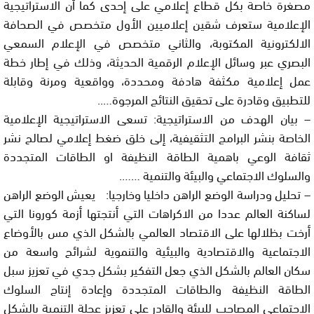
مصغرة خاصة بكل قطاع إعلامي على إحدى كما أن الاستراتيجية
الإعلامية ستعرف شقين إعلاميين الأول متخصص في الصحافة
الالكترونية المكتوبة، والثاني متخصص في الإعلام السمعي
البصري عبر وسائل الإعلام الرقمية الحديثة، وذلك في إطار خطة
عمل إعلامية مكثفة هادفة ومحددة، وواقعية ومرنة وقابلة
للتطبيق وقادرة على تحقيق النتائج المرجوة…..
– بيان الهدف من الاستراتيجية: تسعى الاستراتيجية الإعلامية
الخاصة بنشر البرامج التثقيفية، إلى خلق ضغط إعلامي لصالح نشر
ثقافة الوعي باهمية الطاقة النظيفة او الطاقات المتجددة
والسلوك الاجتماعي والبيئة والتنمية …….
– تحليل ودراسة الوضع الراهن داخليا وخارجيا: يعيش الوضع الراهن
لساكنة العالم عددا من الاكراهات التي أنتجتها أزمة كورونا التي
أرخت بظلالها على الاقتصاد العالمي بالشكل الذي مس بالأوضاع
الاجتماعية والاقتصادية والبيئية والتنموية لشرائح واسعة من
سكان العالم بالشكل الذي جعل التفكير بشكل جدي في تعزيز سبل
الطاقة النظيفة والطاقات المتجددة وإعادة إنتاج السلوك
الاجتماعي المصاحب للبيئة والقادر على تعزيز عجلة التنمية بالشكل