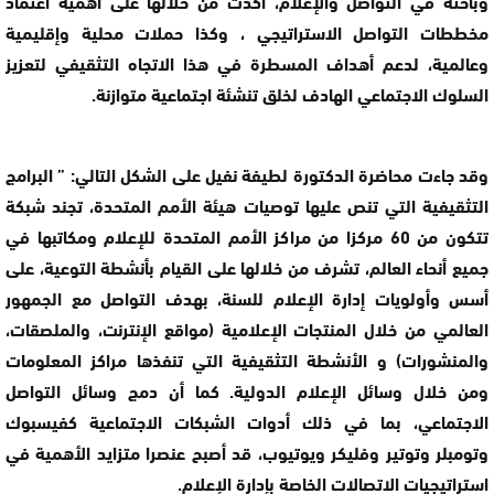
وباحثة في التواصل والإعلام، أكدت من خلالها على اهمية اعتماد
مخططات التواصل الاستراتيجي ، وكذا ‏حملات محلية وإقليمية
وعالمية، لدعم أهداف المسطرة في هذا الاتجاه التثقيفي لتعزيز
السلوك الاجتماعي الهادف لخلق تنشئة اجتماعية متوازنة.
وقد جاءت محاضرة الدكتورة لطيفة نفيل على الشكل التالي: ” البرامج
التثقيفية التي تنص عليها توصيات هيئة الأمم المتحدة، تجند شبكة
تتكون من 60 مركزا من مراكز الأمم المتحدة ‏للإعلام ومكاتبها في
جميع أنحاء العالم‏‎، تشرف من خلالها على القيام بأنشطة التوعية، على
أسس وأولويات إدارة الإعلام للسنة، بهدف التواصل مع الجمهور
العالمي ‏من خلال المنتجات الإعلامية (مواقع الإنترنت، والملصقات،
والمنشورات) و الأنشطة التثقيفية التي تنفذها مراكز المعلومات
ومن خلال ‏وسائل الإعلام الدولية.‏ كما أن دمج وسائل التواصل
الاجتماعي، بما في ذلك أدوات الشبكات الاجتماعية كفيسبوك
وتومبلر وتوتير وفليكر ‏ويوتيوب، قد أصبح عنصرا متزايد الأهمية في
استراتيجيات الاتصالات الخاصة بإدارة الإعلام.‏