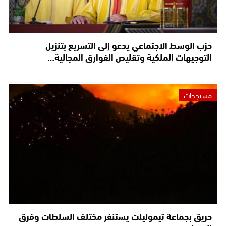
حزب الوسط الاجتماعي يدعو إلى التسريع بتنزيل
التوجيهات الملكية وتقليص الفوارق المجالية…
مستجدات
حريق بجماعة تيموليلت يستنفر مختلف السلطات وفرق