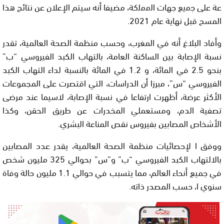
عة على ﺟﻣﯾﻊ جهات اﻟﻣﻣﻟﮐﺔ، مضيفا أنه سيتم الإعلان عن نتائج هذا
المسح قبل نهاية عام 2021.
وأفاد البلاغ أنه في المغرب، وحسب منظمة الصحة العالمية، تقدر
نسبة الإصابة بين الساكنة العامة، بالتهاب الكبد الفيروسي “ب”
بنحو 2.5 في المائة، و 1.2 في المائة بالنسبة لداء التهاب الكبد
الفيروسي “س”، مبرزا أن الدراسات، التي اقتصرت على المجموعات
الأكثر عرضة، أظهرت ارتفاعا في نسبة الإصابة، لاسيما عند مرضى
تصفية الدم، ومستعملي المخدرات عن طريق الحقن، وكذا
الأشخاص المصابين بفيروس نقص المناعة البشري.
ووفق ا لإحصائيات منظمة الصحة العالمية، يقدر عدد المصابين
بالالتهاب الكبد الفيروسي “ب” و”س” بحوالي 325 مليون شخص
في جميع أنحاء العالم، مما يتسبب في حوالي 1.1 مليون حالة وفاة
سنوي ا، حسب المصدر ذاته.