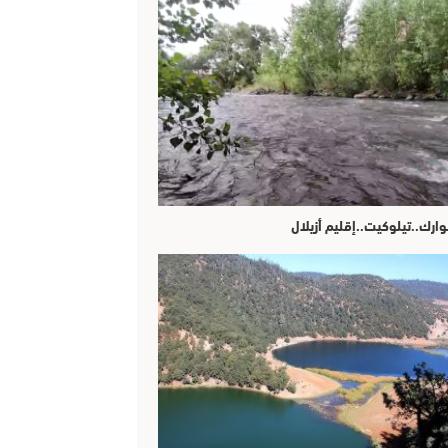
وارك..تيلوكيت..إقليم أزيلال