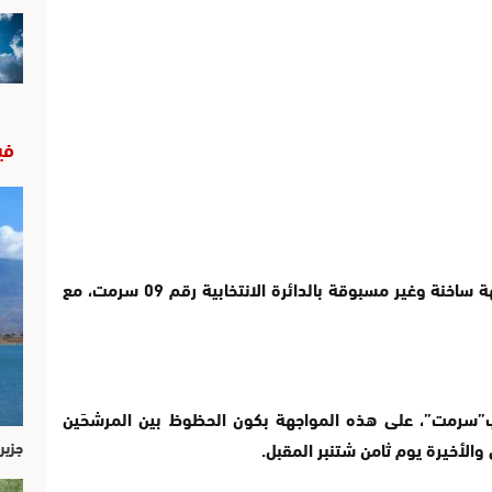
في
ويخوض محمد اليزمي، مرشح “الحمامة” مواجهة ساخنة وغير مسبوقة بالدائرة الانتخابية رقم 09 سرمت، مع
سرمت”، على هذه المواجهة بكون الحظوظ بين المرشحَين
والأخيرة يوم ثامن شتنبر المقبل.
جزير