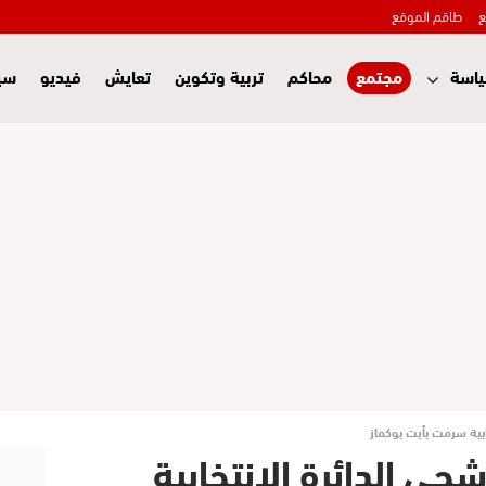
ع
طاقم الموقع
اسة
مجتمع
محاكم
تربية وتكوين
تعايش
فيديو
سي
بية سرمت بأيت بوكماز
ي الدائرة الانتخابية