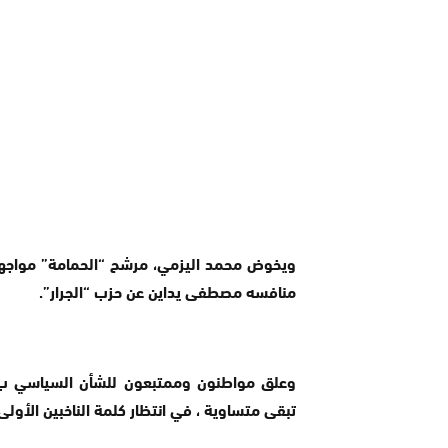
منافسه مصطفى يداين عن حزب “الجرار”.
وعلق مواطنون وممتبعون للشأن السياسي ب”
تبقى متساوية ، في انتظار كلمة الناخبين الأولى 