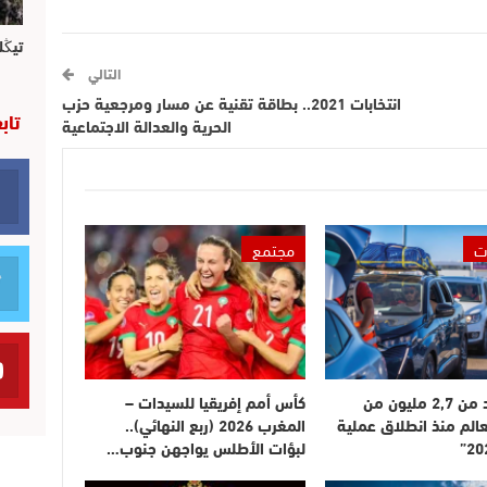
تيڭل
التالي
انتخابات 2021.. بطاقة تقنية عن مسار ومرجعية حزب
تاب
الحرية والعدالة الاجتماعية
ت
مجتمع
دخول أزيد من 2,7 مليون من
كأس أمم إفريقيا للسيدات –
عالم منذ انطلاق عملية
المغرب 2026 (ربع النهائي)..
لبؤات الأطلس يواجهن جنوب…