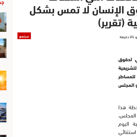
جد
ق الإنسان لا تمس بشكل
 (تقرير)
مجتمع
 لحقوق
لتشريعية
 للمساطر
و المجلس
حظة هذا
المجلس،
ة اليوم
استثنائي