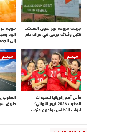
جريمة مروعة تهز سوق السبت..
موجة حر 
قتيل وثلاثة جرحى في عراك دام
البرد وهبا
إلى الجم
مجتمع
مجتمع
كأس أمم إفريقيا للسيدات –
المغرب ي
المغرب 2026 (ربع النهائي)..
طريق سريع
لبؤات الأطلس يواجهن جنوب…
تعليقات الزوار