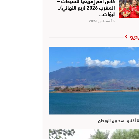
كأس أمم إفريقيا للسيدات –
المغرب 2026 (ربع النهائي)..
لبؤات…
5 أغسطس 2026
ديو
ة أغنبو..سد بين الويدان