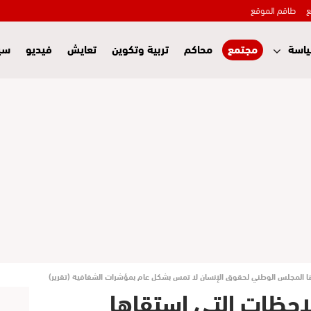
ع
طاقم الموقع
اسة
مجتمع
محاكم
تربية وتكوين
تعايش
فيديو
سي
ر.. الملاحظات التي استقاها