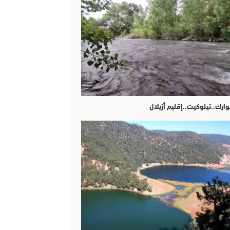
وارك..تيلوكيت..إقليم أزيلال