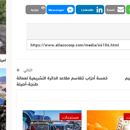
Email
LinkedIn
Messenger
طباعة
امين
التالي
يم
خمسة أحزاب تتقاسم مقاعد الدائرة التشريعية لعمالة
طنجة-أصيلة
ت
مستجدات