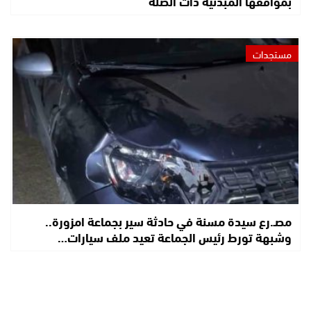
بمواقفها المبدئية ذات الصلة
مستجدات
مصـ.رع سيدة مسنة في حادثة سير بجماعة امزورة..
وشبهة تورط رئيس الجماعة تعيد ملف سيارات…