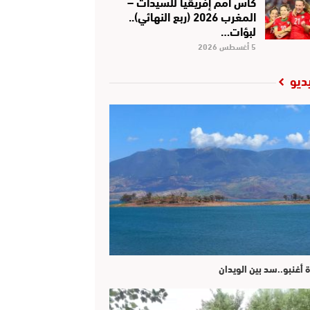
كأس أمم إفريقيا للسيدات –
المغرب 2026 (ربع النهائي)..
لبؤات…
5 أغسطس 2026
ديو
ة أغنبو..سد بين الويدان