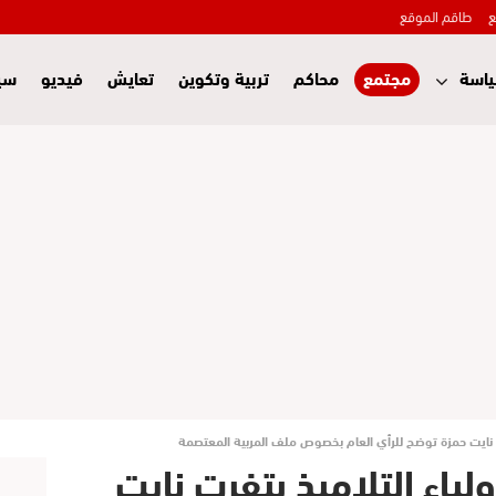
ع
طاقم الموقع
اسة
مجتمع
محاكم
تربية وتكوين
تعايش
فيديو
سي
رت نايت حمزة توضح للرأي العام بخصوص ملف المربية المعتصمة
لياء التلاميذ بتفرت نايت