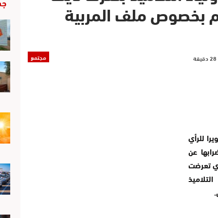
جد
ام بخصوص ملف المربية
مجتمع
را للرأي
رابها عن
ذي تعرضت
لتلاميذ
.