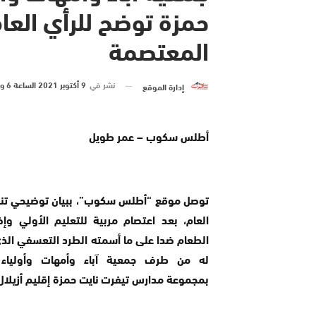
حمزة توضح للرأي الع
المعتصمة
نشر في
9 أكتوبر 2021 الساعة 6 و 28 دقيقة
إدارة الموقع
أطلس سكوب – عمر طويل
توصل موقع “أطلس سكوب”، ببيان توضيحي تنوي
العام، بعد اعتصام مربية للتعليم الأولي وإض
الطعام ضدا على ما أسمته الطرد التعسفي ال
له من طرف جمعية آباء وأمهات وأولياء ا
بمجموعة مدارس تيفرت نايت حمزة إقليم أزيلال