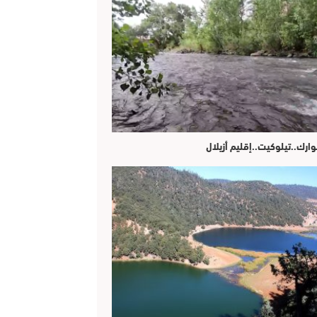
وارك..تيلوكيت..إقليم أزيلال