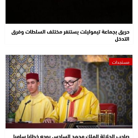
حريق بجماعة تيموليلت يستنفر مختلف السلطات وفرق
التدخل
مستجدات
صاحب الجلالة الملك محمد السادس يوجه خطابا ساميا