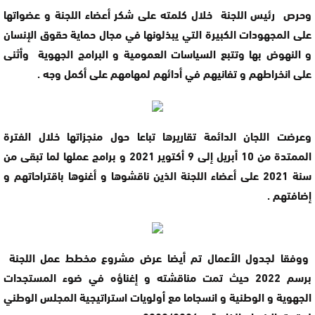
وحرص رئيس اللجنة خلال كلمته على شكر أعضاء اللجنة و عضواتها
على المجهودات الكبيرة التي يبذلونها في مجال حماية حقوق الإنسان
و النهوض بها وتتبع السياسات العمومية و البرامج الجهوية وأثنى
على انخراطهم و تفانيهم في أدائهم لمهامهم على أكمل وجه .
وعرضت اللجان الدائمة تقاريرها تباعا حول منجزاتها خلال الفترة
الممتدة من 10 أبريل إلى 9 أكتوير 2021 و برامج عملها لما تبقى من
سنة 2021 على أعضاء اللجنة الذين ناقشوها و أغنوها باقتراحاتهم و
إضافتهم .
ووفقا لجدول الأعمال تم أيضا عرض مشروع مخطط عمل اللجنة
برسم 2022 حيث تمت مناقشته و إغناؤه في ضوء المستجدات
الجهوية و الوطنية و انسجاما مع أولويات استراتيجية المجلس الوطني