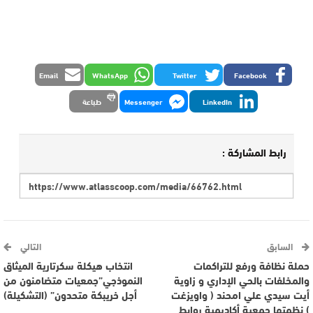
Email
WhatsApp
Twitter
Facebook
LinkedIn
Messenger
طباعة
رابط المشاركة :
السابق
التالي
حملة نظافة ورفع للتراكمات
انتخاب هيكلة سكرتارية الميثاق
والمخلفات بالحي الإداري و زاوية
النموذجي”جمعيات متضامنون من
أيت سيدي علي امحند ( واويزغت
أجل خريبكة متحدون” (التشكيلة)
) نظمتها جمعية أكاديمية روابط