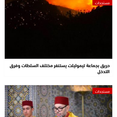
مستجدات
حريق بجماعة تيموليلت يستنفر مختلف السلطات وفرق
التدخل
مستجدات