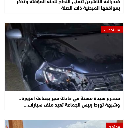
فيدرالية الناشرين تتمنى النجاح للجنة المؤقتة وتذكر
بمواقفها المبدئية ذات الصلة
مستجدات
مصـ.رع سيدة مسنة في حادثة سير بجماعة امزورة..
وشبهة تورط رئيس الجماعة تعيد ملف سيارات…
مجتمع