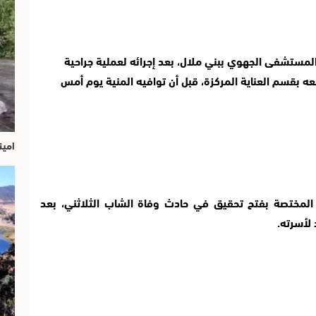
وأضافت ذات المصادر، أن الهالك جرى نقله إلى المستشفى الجهوي ببني ملال، بعد إجرائه لعملية جراحية 
تسببت له في نزيف حاد ومضاعفات حيث ثم وضعه بقسم العناية المركزة، قبل أن توافيه المنية يوم أمس 
امين
وطالب المتظاهرون وأسرة الهالك، السلطات المختصة بفتح تحقيق في حادث وفاة الشاب الثلاثني، بعد 
 لأسرته.