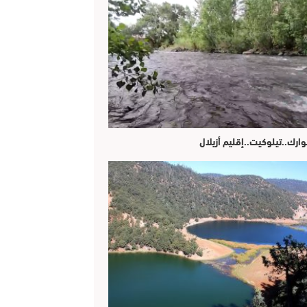
وارك..تيلوكيت..إقليم أزيلال