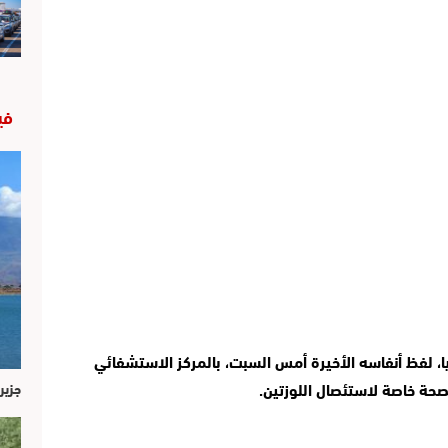
في
وكشفت مصادر “أطلس سكوب”، أن شابا ثلاثينيا، لفظ أنفاسه الأخيرة أمس السبت، بالمركز الاستشفائي 
صحة خاصة لاستئصال اللوزتين.
جزير