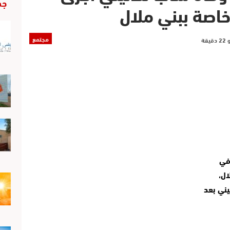
جد
اصة ببني ملال
مجتمع
خرج العشرات من المواطنين، صباح اليوم الأحد، في 
وقفة احتجاجية، أمام محكمة الاستئناف ببني ملال، 
للمطالبة بفتح تحقيق في حادث وفاة شاب ثلاثيني بعد 