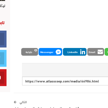
تيڭل
تاب
Email
LinkedIn
Messenger
طباعة
التالي