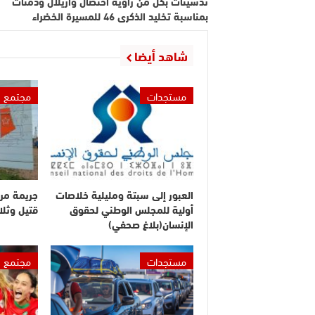
تدشينات بكل من زاوية أحنصال وأزيلال ودمنات
بمناسبة تخليد الذكرى 46 للمسيرة الخضراء
شاهد أيضا
مستجدات
مجتمع
العبور إلى سبتة ومليلية خلاصات
جريمة مر
أولية للمجلس الوطني لحقوق
قتيل وثلا
الإنسان(بلاغ صحفي)
مستجدات
مجتمع