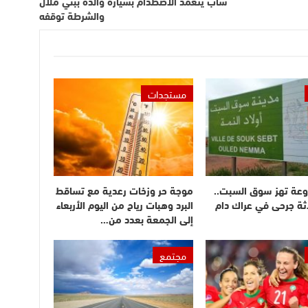
شاب يتعمد الاصطدام بسيارة والده ببني ملال
والشرطة توقفه
مستجدات
وعة تهز سوق السبت..
موجة حر وزخات رعدية مع تساقط
ثة جرحى في عراك دام
البرد وهبات رياح من اليوم الأربعاء
إلى الجمعة بعدد من…
مجتمع