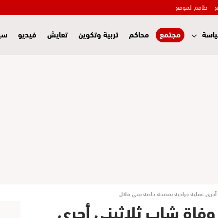
ع
طاقم الموقع
اسة
مجتمع
محاكم
تربية وتكوين
تعايش
فيديو
سي
أجرى عملية جراحية بمصحة خاصة ببني ملال
وفاة شاب ثلاثيني أجرى