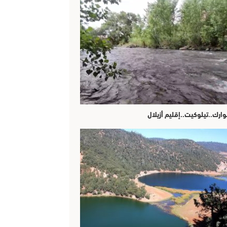
وارك..تيلوكيت..إقليم أزيلال