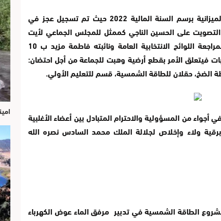
هذا وقد تم التصويت بالاجماع على مشروع الميزانية برسم السنة المالية 2022 حيث تم تسجيل عجز في
000.00 درهم، فيما تم التصويت على الحسين الناجي كممثل للمجلس الجماعي لأيت
واعرضى في حضيرة اللجنة الإدارية المكلفة بمراجعة اللوائح الانتخابية العامة ونائبته فاطمة مزيد ب 10
ة بقبول هبات فيتعلق الأمر بقطع أرضية وهبت للجماعة من أجل احتضان:
طة الضخ، حقلان للطاقة الشمسية، قسم للتعليم الأولي.
امين
 أجواء من المسؤولية والاحترام المتبادل بين أعضاء الأغلبية
رقية ولاء وإخلاص لجلالة الملك محمد السادس نصره الله
 مشروع الطاقة الشمسية في تدبير مرفق الماء عوض الكهرباء