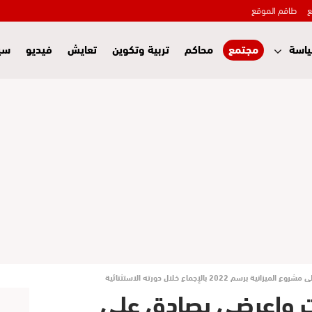
ع
طاقم الموقع
اسة
مجتمع
محاكم
تربية وتكوين
تعايش
فيديو
سي
2022 بالإجماع خلال دورته الاستثنائية
ت واعرضى يصادق على